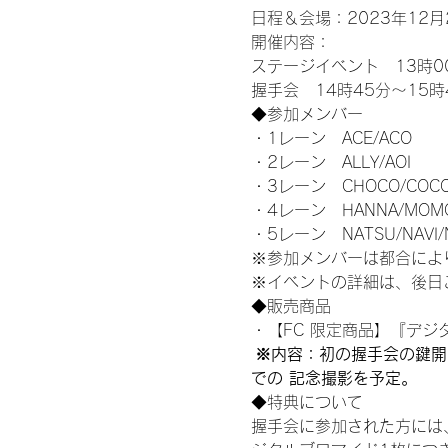
日程＆会場：2023年12月2
開催内容：
ステージイベント　13時0
握手会　14時45分～15時
◆参加メンバー
・1レーン　ACE/ACO
・2レーン　ALLY/AOI
・3レーン　CHOCO/COC
・4レーン　HANNA/MOM
・5レーン　NATSU/NAVI/
※参加メンバーは都合によ
※イベントの詳細は、後日
◆販売商品
・【FC 限定商品】『デジタ
 ※内容：初の握手会の鍵
での 記念撮影を予定。
◆特典について
握手会に参加された方には