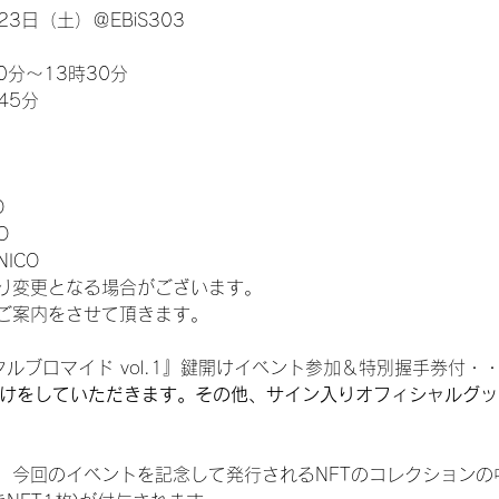
3日（土）＠EBiS303
0分～13時30分
45分
O
O
NICO
り変更となる場合がございます。
ご案内をさせて頂きます。
ルブロマイド vol.1』鍵開けイベント参加＆特別握手券付・・・
開けをしていただきます。その他、サイン入りオフィシャルグ
、今回のイベントを記念して発行されるNFTのコレクションの