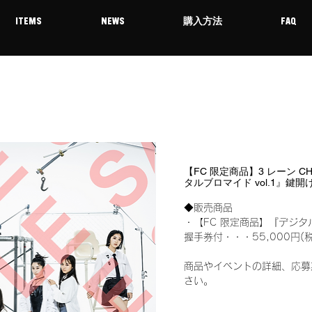
ITEMS
NEWS
購入方法
FAQ
【FC 限定商品】3 レーン CHOC
タルブロマイド vol.1』
◆販売商品
・【FC 限定商品】『デジタ
握手券付・・・55,000円(
商品やイベントの詳細、応募
さい。