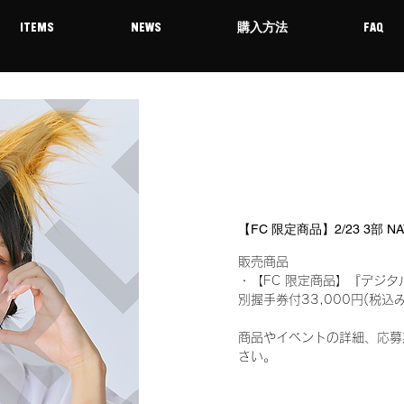
ITEMS
NEWS
購入方法
FAQ
【FC 限定商品】2/23 3部 
販売商品
・【FC 限定商品】『デジタ
別握手券付33,000円(税
商品やイベントの詳細、応募
さい。