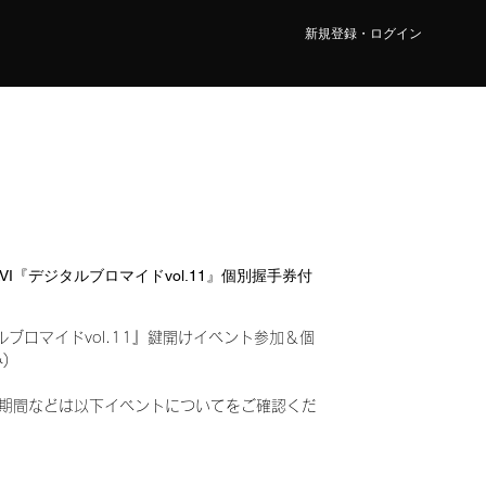
新規登録・ログイン
NAVI『デジタルブロマイドvol.11』個別握手券付
ルブロマイドvol.11』鍵開けイベント参加＆個
込み)
期間などは以下イベントについてをご確認くだ