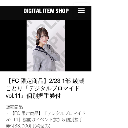
DIGITAL ITEM SHOP
【FC 限定商品】2/23 1部 綾瀬
ことり『デジタルブロマイド
vol.11』個別握手券付
販売商品
・【FC 限定商品】『デジタルブロマイド
vol.11』鍵開けイベント参加＆個別握手
券付33,000円(税込み)