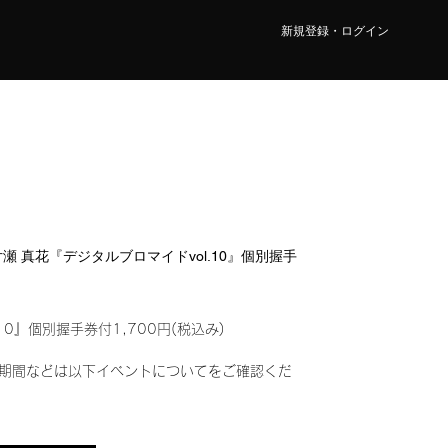
新規登録・ログイン
部 片瀬 真花『デジタルブロマイドvol.10』個別握手
10』個別握手券付1,700円(税込み)
期間などは以下イベントについてをご確認くだ