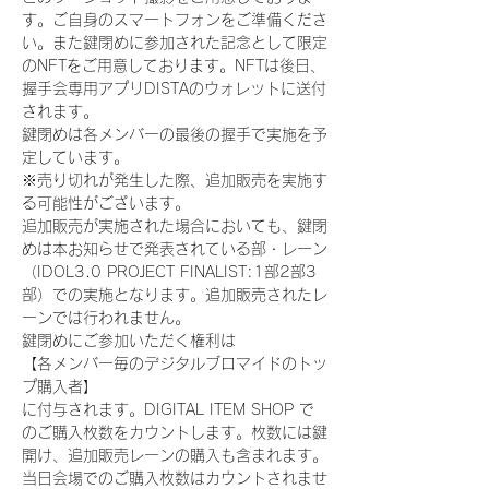
す。ご自身のスマートフォンをご準備くださ
い。また鍵閉めに参加された記念として限定
のNFTをご用意しております。NFTは後日、
握手会専用アプリDISTAのウォレットに送付
されます。
鍵閉めは各メンバーの最後の握手で実施を予
定しています。
※売り切れが発生した際、追加販売を実施す
る可能性がございます。
追加販売が実施された場合においても、鍵閉
めは本お知らせで発表されている部・レーン
（IDOL3.0 PROJECT FINALIST:1部2部3
部）での実施となります。追加販売されたレ
ーンでは行われません。
鍵閉めにご参加いただく権利は
【各メンバー毎のデジタルブロマイドのトッ
プ購入者】
に付与されます。DIGITAL ITEM SHOP で
のご購入枚数をカウントします。枚数には鍵
開け、追加販売レーンの購入も含まれます。
当日会場でのご購入枚数はカウントされませ