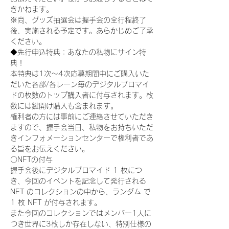
きかねます。
※尚、グッズ抽選会は握手会の全行程終了
後、実施される予定です。あらかじめご了承
ください。
◆先行申込特典：あなたの私物にサイン特
典！
本特典は1次〜4次応募期間中にご購入いた
だいた各部/各レーン毎のデジタルブロマイ
ドの枚数のトップ購入者に付与されます。枚
数には鍵開け購入も含まれます。
権利者の方には事前にご連絡させていただき
ますので、握手会当日、私物をお持ちいただ
きインフォメーションセンターで権利者であ
る旨をお伝えください。
〇NFTの付与
握手会後にデジタルブロマイド 1 枚につ
き、今回のイベントを記念して発行される 
NFT のコレクションの中から、ランダム で 
1 枚 NFT が付与されます。
また今回のコレクションではメンバー1人に
つき世界に3枚しか存在しない、特別仕様の