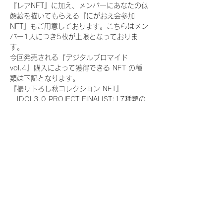
『レアNFT』に加え、メンバーにあなたの似
顔絵を描いてもらえる『にがおえ会参加
NFT』もご用意しております。こちらはメン
バー1人につき5枚が上限となっておりま
す。
今回発売される『デジタルブロマイド
vol.4』購入によって獲得できる NFT の種
類は下記となります。
『撮り下ろし秋コレクション NFT』
　IDOL3.0 PROJECT FINALIST:17種類の
NFT
『撮り下ろし秋コレクション レアNFT』(メ
ンバー1人につき3枚上限の限定NFT)
　IDOL3.0 PROJECT FINALIST:17種類の
NFT(メンバー本人による手書きのコメント
と名前入)
『にがおえ会参加NFT』(メンバー1人につ
き5枚上限の限定NFT)
　IDOL3.0 PROJECT FINALIST:17種類の
NFT
※にがおえ会とは？