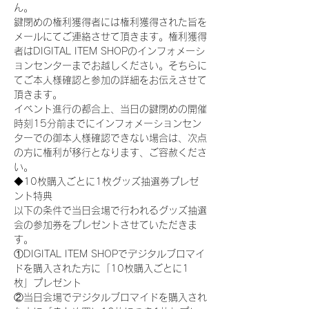
ん。
鍵閉めの権利獲得者には権利獲得された旨を
メールにてご連絡させて頂きます。権利獲得
者はDIGITAL ITEM SHOPのインフォメーシ
ョンセンターまでお越しください。そちらに
てご本人様確認と参加の詳細をお伝えさせて
頂きます。
イベント進行の都合上、当日の鍵閉めの開催
時刻15分前までにインフォメーションセン
ターでの御本人様確認できない場合は、次点
の方に権利が移行となります、ご容赦くださ
い。
◆10枚購入ごとに1枚グッズ抽選券プレゼ
ント特典
以下の条件で当日会場で行われるグッズ抽選
会の参加券をプレゼントさせていただきま
す。
①DIGITAL ITEM SHOPでデジタルブロマイ
ドを購入された方に「10枚購入ごとに1
枚」プレゼント
②当日会場でデジタルブロマイドを購入され