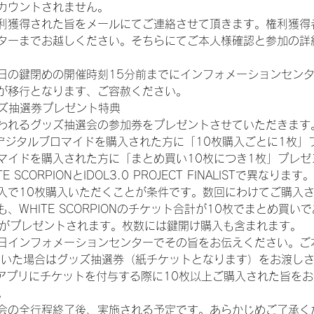
カウントされません。
得された旨をメールにてご連絡させて頂きます。権利獲得者はDIG
ターまでお越しください。そちらにてご本人様確認と参加の詳
日の鍵閉めの開催時刻15分前までにインフォメーションセン
が移行となります、ご容赦ください。
ッズ抽選券プレゼント特典
われるグッズ抽選会の参加券をプレゼントさせていただきます
SHOPでデジタルブロマイドを購入された方に「10枚購入ごとに1枚
マイドを購入された方に「まとめ買い10枚につき1枚」プレゼ
CORPIONとIDOL3.0 PROJECT FINALISTで異なります。
入で10枚購入いただくことが条件です。数回にわけてご購入
WHITE SCORPIONのチケット合計が10枚でまとめ買いであ
選券がプレゼントされます。枚数には鍵開け購入も含まれます。
日インフォメーションセンターでその旨をお伝えください。ご
ていた場合はグッズ抽選券（紙チケットとなります）をお渡し
TAアプリにチケットを付与する際に10枚以上ご購入された旨を
。
会の全行程終了後、実施される予定です。あらかじめご了承く