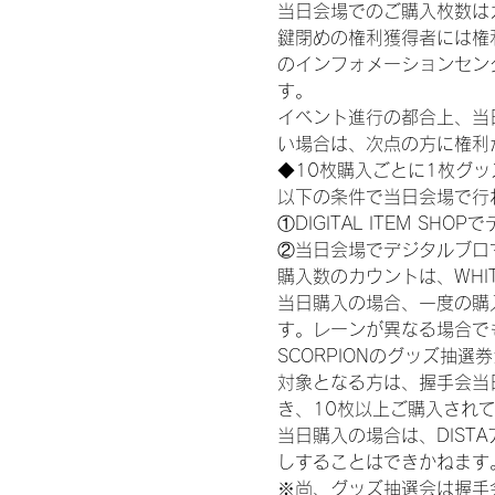
当日会場でのご購入枚数は
鍵閉めの権利獲得者には権利獲
のインフォメーションセン
す。
イベント進行の都合上、当
い場合は、次点の方に権利
◆10枚購入ごとに1枚グ
以下の条件で当日会場で行
①DIGITAL ITEM 
②当日会場でデジタルブロ
購入数のカウントは、WHITE S
当日購入の場合、一度の購
す。レーンが異なる場合でも、
SCORPIONのグッズ抽
対象となる方は、握手会当
き、10枚以上ご購入され
当日購入の場合は、DIS
しすることはできかねます
※尚、グッズ抽選会は握手