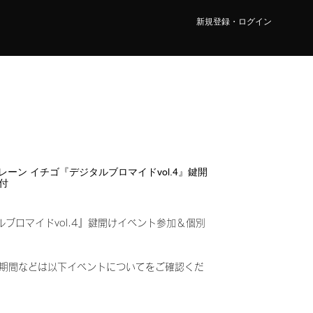
新規登録・ログイン
部 2レーン イチゴ『デジタルブロマイドvol.4』鍵開
付
ルブロマイドvol.4』鍵開けイベント参加＆個別
み)
期間などは以下イベントについてをご確認くだ