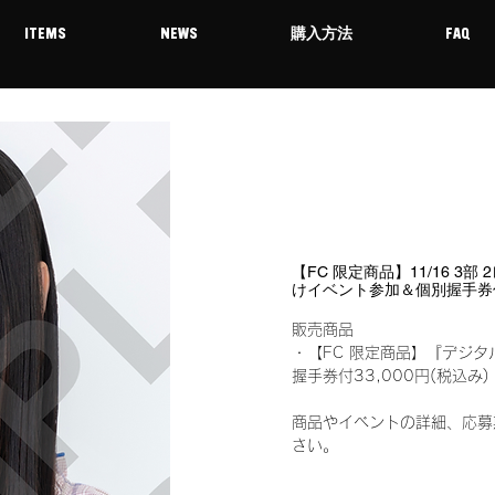
ITEMS
NEWS
購入方法
FAQ
【FC 限定商品】11/16 3
けイベント参加＆個別握手券
販売商品
・【FC 限定商品】『デジタ
握手券付33,000円(税込
商品やイベントの詳細、応募
さい。