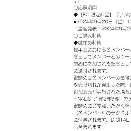
す）
〇応募期間
◆【FC 限定商品】『デジ
●2024年9月20日（金）1
（当落発表：2024年9月2
〇ご購入特典
◆鍵閉め特典
握手会における各メンバー
念としてメンバーとのツー
閉めに参加された記念として
に送付されます。
鍵閉めは各メンバーの最後
※売り切れが発生した際、
追加販売が実施された場合にお
FINALIST:1部2部
鍵閉めにご参加いただく権
【各メンバー毎のデジタル
に付与されます。DIGITA
も含まれます。