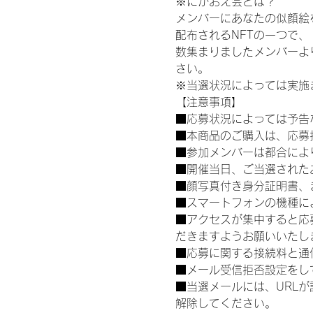
※にがおえ会とは？
メンバーにあなたの似顔絵
配布されるNFTの一つで
数集まりましたメンバーよ
さい。
※当選状況によっては実施
【注意事項】
■応募状況によっては予告
■本商品のご購入は、応募
■参加メンバーは都合によ
■開催当日、ご当選された
■顔写真付き身分証明書、
■スマートフォンの機種に
■アクセスが集中すると応
だきますようお願いいたし
■応募に関する接続料と通
■メール受信拒否設定をし
■当選メールには、URL
解除してください。