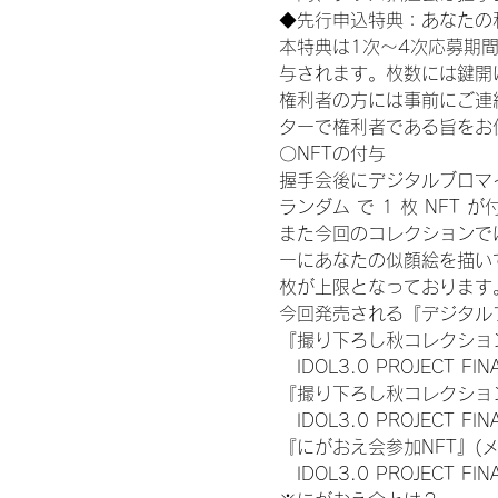
◆先行申込特典：あなたの
本特典は1次〜4次応募期
与されます。枚数には鍵開
権利者の方には事前にご連
ターで権利者である旨をお
〇NFTの付与
握手会後にデジタルブロマイ
ランダム で 1 枚 NFT 
また今回のコレクションで
ーにあなたの似顔絵を描い
枚が上限となっております
今回発売される『デジタルブ
『撮り下ろし秋コレクション
　IDOL3.0 PROJECT FI
『撮り下ろし秋コレクション
　IDOL3.0 PROJECT
『にがおえ会参加NFT』(
　IDOL3.0 PROJECT FI