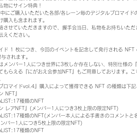
私物にサイン特典！
間中にご購入いただいた各部/各レーン毎のデジタルブロマイド
け購入も含まれます。
絡させていただきますので、握手会当日、私物をお持ちいただ
伝えください。
ド 1 枚につき、今回のイベントを記念して発行される NFT
が付与されます。
はメンバー1人につき世界に3枚しか存在しない、特別仕様の『
てもらえる『にがおえ会参加NFT』もご用意しております。こ
。
ロマイドvol.4』購入によって獲得できる NFT の種類は下
 NFT』
NALIST:17種類のNFT
 レアNFT』(メンバー1人につき3枚上限の限定NFT)
 FINALIST:17種類のNFT(メンバー本人による手書きのコメントと
メンバー1人につき5枚上限の限定NFT)
NALIST:17種類のNFT