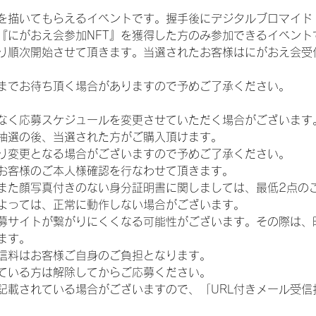
を描いてもらえるイベントです。握手後にデジタルブロマイド 
、『にがおえ会参加NFT』を獲得した方のみ参加できるイベン
り順次開始させて頂きます。当選されたお客様はにがおえ会受
までお待ち頂く場合がありますので予めご了承ください。
なく応募スケジュールを変更させていただく場合がございます
抽選の後、当選された方がご購入頂けます。
り変更となる場合がございますので予めご了承ください。
お客様のご本人様確認を行なわせて頂きます。
また顔写真付きのない身分証明書に関しましては、最低2点の
よっては、正常に動作しない場合がございます。
募サイトが繋がりにくくなる可能性がございます。その際は、
ます。
信料はお客様ご自身のご負担となります。
ている方は解除してからご応募ください。
が記載されている場合がございますので、「URL付きメール受