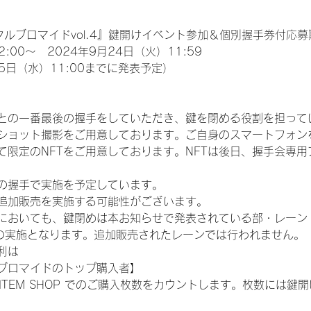
タルブロマイドvol.4』鍵開けイベント参加＆個別握手券付応募
2:00～　2024年9月24日（火）11:59
5日（水）11:00までに発表予定）
との一番最後の握手をしていただき、鍵を閉める役割を担って
ショット撮影をご用意しております。ご自身のスマートフォン
限定のNFTをご用意しております。NFTは後日、握手会専用ア
の握手で実施を予定しています。
追加販売を実施する可能性がございます。
いても、鍵閉めは本お知らせで発表されている部・レーン（IDOL
3部）での実施となります。追加販売されたレーンでは行われません。
利は
ブロマイドのトップ購入者】
L ITEM SHOP でのご購入枚数をカウントします。枚数には