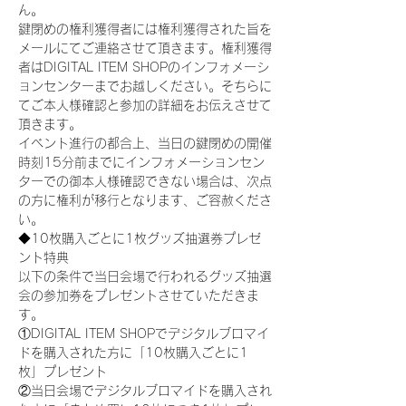
ん。
鍵閉めの権利獲得者には権利獲得された旨を
メールにてご連絡させて頂きます。権利獲得
者はDIGITAL ITEM SHOPのインフォメーシ
ョンセンターまでお越しください。そちらに
てご本人様確認と参加の詳細をお伝えさせて
頂きます。
イベント進行の都合上、当日の鍵閉めの開催
時刻15分前までにインフォメーションセン
ターでの御本人様確認できない場合は、次点
の方に権利が移行となります、ご容赦くださ
い。
◆10枚購入ごとに1枚グッズ抽選券プレゼ
ント特典
以下の条件で当日会場で行われるグッズ抽選
会の参加券をプレゼントさせていただきま
す。
①DIGITAL ITEM SHOPでデジタルブロマイ
ドを購入された方に「10枚購入ごとに1
枚」プレゼント
②当日会場でデジタルブロマイドを購入され