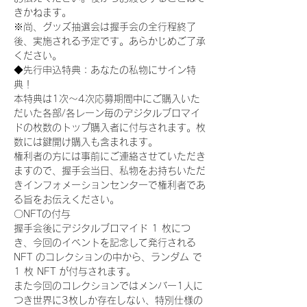
きかねます。
※尚、グッズ抽選会は握手会の全行程終了
後、実施される予定です。あらかじめご了承
ください。
◆先行申込特典：あなたの私物にサイン特
典！
本特典は1次〜4次応募期間中にご購入いた
だいた各部/各レーン毎のデジタルブロマイ
ドの枚数のトップ購入者に付与されます。枚
数には鍵開け購入も含まれます。
権利者の方には事前にご連絡させていただき
ますので、握手会当日、私物をお持ちいただ
きインフォメーションセンターで権利者であ
る旨をお伝えください。
〇NFTの付与
握手会後にデジタルブロマイド 1 枚につ
き、今回のイベントを記念して発行される 
NFT のコレクションの中から、ランダム で 
1 枚 NFT が付与されます。
また今回のコレクションではメンバー1人に
つき世界に3枚しか存在しない、特別仕様の