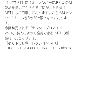
『レアNFT』に加え、メンバーにあなたの似
顔絵を描いてもらえる『にがおえ会参加
NFT』もご用意しております。こちらはメン
バー1人につき5枚が上限となっておりま
す。
今回発売される『デジタルブロマイド
vol.4』購入によって獲得できる NFT の種
類は下記となります。
『撮り下ろし秋コレクション NFT』
　IDOL3.0 PROJECT FINALIST:17種類の
NFT
『撮り下ろし秋コレクション レアNFT』(メ
ンバー1人につき3枚上限の限定NFT)
　IDOL3.0 PROJECT FINALIST:17種類の
NFT(メンバー本人による手書きのコメント
と名前入)
『にがおえ会参加NFT』(メンバー1人につ
き5枚上限の限定NFT)
　IDOL3.0 PROJECT FINALIST:17種類の
NFT
※にがおえ会とは？