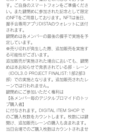
す。ご自身のスマートフォンをご準備くださ
い。また鍵閉めに参加された記念として限定
のNFTをご用意しております。NFTは後日、
握手会専用アプリDISTAのウォレットに送付
されます。
鍵閉めは各メンバーの最後の握手で実施を予
定しています。
※売り切れが発生した際、追加販売を実施す
る可能性がございます。
追加販売が実施された場合においても、鍵閉
めは本お知らせで発表されている部・レーン
（IDOL3.0 PROJECT FINALIST:1部2部3
部）での実施となります。追加販売されたレ
ーンでは行われません。
鍵閉めにご参加いただく権利は
【各メンバー毎のデジタルブロマイドのトッ
プ購入者】
に付与されます。DIGITAL ITEM SHOP で
のご購入枚数をカウントします。枚数には鍵
開け、追加販売レーンの購入も含まれます。
当日会場でのご購入枚数はカウントされませ