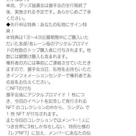
※尚、グッズ抽選会は握手会の全行程終了
後、実施される予定です。あらかじめご了承
ください。
◆先行申込特典：あなたの私物にサイン特
典！
本特典は1次〜4次応募期間中にご購入いた
だいた各部/各レーン毎のデジタルブロマイ
ドの枚数のトップ購入者に付与されます。枚
数には鍵開け購入も含まれます。
権利者の方には事前にご連絡させていただき
ますので、握手会当日、私物をお持ちいただ
きインフォメーションセンターで権利者であ
る旨をお伝えください。
〇NFTの付与
握手会後にデジタルブロマイド 1 枚につ
き、今回のイベントを記念して発行される 
NFT のコレクションの中から、ランダム で 
1 枚 NFT が付与されます。
また今回のコレクションではメンバー1人に
つき世界に3枚しか存在しない、特別仕様の
『レアNFT』に加え、メンバーにあなたの似