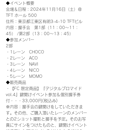
◆イベント概要 
会場＆日程：2024年11月16日（土）＠
TFT ホール 500
住所：東京都江東区有明3-4-10 TFTビル
内容：握手会　第1部（11：00～11：
45） /第2部（13：00～13：45）
◆参加メンバー
2部 
・1レーン　CHOCO
・2レーン　ACO
・3レーン　NAVI
・4レーン　NICO
・5レーン　MOMO
◆販売商品
・【FC 限定商品】『デジタルブロマイド
vol.4』鍵開けイベント参加＆個別握手券
付・・・33,000円(税込み) 　
※内容：握手会の鍵開けをしていただきま
す。その他、ご購入頂いたレーンのメンバー
との2ショット撮影と握手を予定。そのお写
真にサインをつけたものと、鍵開けイベント