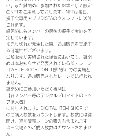
い。また鍵閉めに参加された記念として限定
のNFTをご用意しております。NFTは後日、
握手会専用アプリDISTAのウォレットに送付
されます。
鍵閉めは各メンバーの最後の握手で実施を予
定しています。
※売り切れが発生した際、追加販売を実施す
る可能性がございます。
追加販売が実施された場合においても、鍵閉
めは本お知らせで発表されている部・レーン
（WHITE SCORPION:1部2部）での実施と
なります。追加販売されたレーンでは行われ
ません。
鍵閉めにご参加いただく権利は
【各メンバー毎のデジタルブロマイドのトッ
プ購入者】
に付与されます。DIGITAL ITEM SHOP で
のご購入枚数をカウントします。枚数には鍵
開け、追加販売レーンの購入も含まれます。
当日会場でのご購入枚数はカウントされませ
ん。