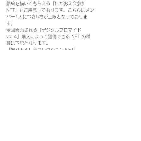
顔絵を描いてもらえる『にがおえ会参加
NFT』もご用意しております。こちらはメン
バー1人につき5枚が上限となっておりま
す。
今回発売される『デジタルブロマイド
vol.4』購入によって獲得できる NFT の種
類は下記となります。
『撮り下ろし秋コレクション NFT』
　WHITE SCORPION:11 種類の NFT
『撮り下ろし秋コレクション レアNFT』(メ
ンバー1人につき3枚上限の限定NFT)
　WHITE SCORPION:11 種類の NFT(メン
バー本人による手書きのコメントとサイン
入)
『にがおえ会参加NFT』(メンバー1人につ
き5枚上限の限定NFT)
　WHITE SCORPION:11 種類の NFT
※にがおえ会とは？
メンバーにあなたの似顔絵を描いてもらえる
イベントです。握手後にデジタルブロマイ
ド 1 枚につき1枚ランダムで配布される