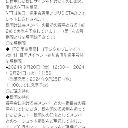
に使用した鍵にサインを付けたものに加え、
限定のNFTを贈呈。
NFTは後日、握手会専用アプリDISTAのウォ
レットに送付されます。
鍵開けは各メンバーの最初の握手となる1部
2部で実施を予定しています。（第1次応募
期間より応募開始予定です）
〇応募期間
◆【FC 限定商品】『デジタルブロマイド
vol.4』鍵開けイベント参加＆個別握手券付
応募期間
●2024年9月20日（金）12:00～　2024
年9月24日（火）11:59
（当落発表：2024年9月25日（水）
11:00までに発表予定）
〇ご購入特典
◆鍵閉め特典
握手会における各メンバーとの一番最後の握
手をしていただき、鍵を閉める役割を担って
いただきます。鍵閉めの記念としてメンバー
とのツーショット撮影をご用意しておりま
す。ご自身のスマートフォンをご準備くださ