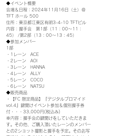
◆イベント概要 
会場＆日程：2024年11月16日（土）＠
TFT ホール 500
住所：東京都江東区有明3-4-10 TFTビル
内容：握手会　第1部（11：00～11：
45） /第2部（13：00～13：45）
◆参加メンバー
1部 
・1レーン　ACE
・2レーン　AOI
・3レーン　HANNA
・4レーン　ALLY
・5レーン　COCO
・6レーン　NATSU
◆販売商品
・【FC 限定商品】『デジタルブロマイド
vol.4』鍵開けイベント参加＆個別握手券
付・・・33,000円(税込み) 　
※内容：握手会の鍵開けをしていただきま
す。その他、ご購入頂いたレーンのメンバー
との2ショット撮影と握手を予定。そのお写