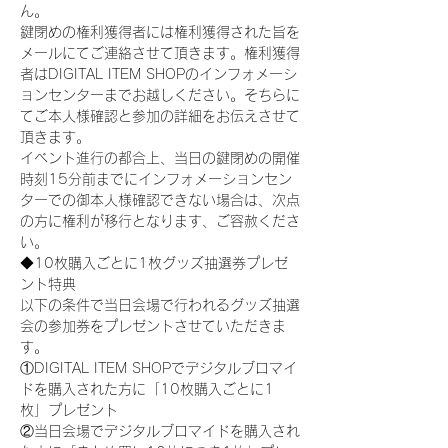
ん。
鍵閉めの権利獲得者には権利獲得された旨を
メールにてご連絡させて頂きます。権利獲得
者はDIGITAL ITEM SHOPのインフォメーシ
ョンセンターまでお越しください。そちらに
てご本人様確認と参加の詳細をお伝えさせて
頂きます。
イベント進行の都合上、当日の鍵閉めの開催
時刻15分前までにインフォメーションセン
ターでの御本人様確認できない場合は、次点
の方に権利が移行となります、ご容赦くださ
い。
◆10枚購入ごとに1枚グッズ抽選券プレゼ
ント特典
以下の条件で当日会場で行われるグッズ抽選
会の参加券をプレゼントさせていただきま
す。
①DIGITAL ITEM SHOPでデジタルブロマイ
ドを購入された方に「10枚購入ごとに1
枚」プレゼント
②当日会場でデジタルブロマイドを購入され