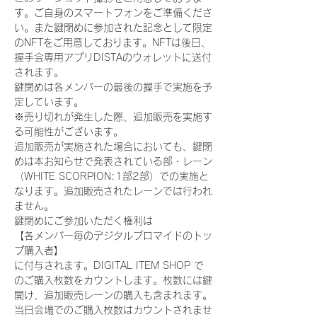
す。ご自身のスマートフォンをご準備くださ
い。また鍵閉めに参加された記念として限定
のNFTをご用意しております。NFTは後日、
握手会専用アプリDISTAのウォレットに送付
されます。
鍵閉めは各メンバーの最後の握手で実施を予
定しています。
※売り切れが発生した際、追加販売を実施す
る可能性がございます。
追加販売が実施された場合においても、鍵閉
めは本お知らせで発表されている部・レーン
（WHITE SCORPION:1部2部）での実施と
なります。追加販売されたレーンでは行われ
ません。
鍵閉めにご参加いただく権利は
【各メンバー毎のデジタルブロマイドのトッ
プ購入者】
に付与されます。DIGITAL ITEM SHOP で
のご購入枚数をカウントします。枚数には鍵
開け、追加販売レーンの購入も含まれます。
当日会場でのご購入枚数はカウントされませ