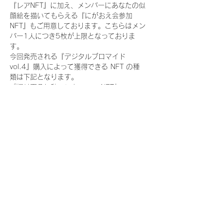
『レアNFT』に加え、メンバーにあなたの似
顔絵を描いてもらえる『にがおえ会参加
NFT』もご用意しております。こちらはメン
バー1人につき5枚が上限となっておりま
す。
今回発売される『デジタルブロマイド
vol.4』購入によって獲得できる NFT の種
類は下記となります。
『撮り下ろし秋コレクション NFT』
　WHITE SCORPION:11 種類の NFT
『撮り下ろし秋コレクション レアNFT』(メ
ンバー1人につき3枚上限の限定NFT)
　WHITE SCORPION:11 種類の NFT(メン
バー本人による手書きのコメントとサイン
入)
『にがおえ会参加NFT』(メンバー1人につ
き5枚上限の限定NFT)
　WHITE SCORPION:11 種類の NFT
※にがおえ会とは？
メンバーにあなたの似顔絵を描いてもらえる
イベントです。握手後にデジタルブロマイ