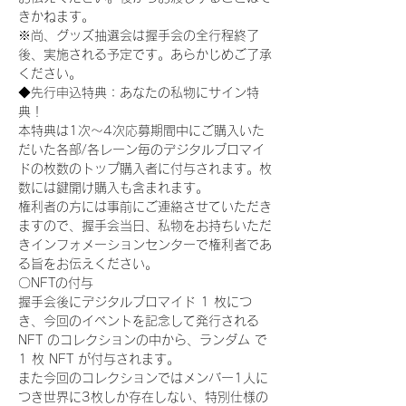
きかねます。
※尚、グッズ抽選会は握手会の全行程終了
後、実施される予定です。あらかじめご了承
ください。
◆先行申込特典：あなたの私物にサイン特
典！
本特典は1次〜4次応募期間中にご購入いた
だいた各部/各レーン毎のデジタルブロマイ
ドの枚数のトップ購入者に付与されます。枚
数には鍵開け購入も含まれます。
権利者の方には事前にご連絡させていただき
ますので、握手会当日、私物をお持ちいただ
きインフォメーションセンターで権利者であ
る旨をお伝えください。
〇NFTの付与
握手会後にデジタルブロマイド 1 枚につ
き、今回のイベントを記念して発行される 
NFT のコレクションの中から、ランダム で 
1 枚 NFT が付与されます。
また今回のコレクションではメンバー1人に
つき世界に3枚しか存在しない、特別仕様の