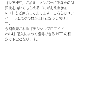
『レアNFT』に加え、メンバーにあなたの似
顔絵を描いてもらえる『にがおえ会参加
NFT』もご用意しております。こちらはメン
バー1人につき5枚が上限となっておりま
す。
今回発売される『デジタルブロマイド
vol.4』購入によって獲得できる NFT の種
類は下記となります。
『撮り下ろし秋コレクション NFT』
　WHITE SCORPION:11 種類の NFT
『撮り下ろし秋コレクション レアNFT』(メ
ンバー1人につき3枚上限の限定NFT)
　WHITE SCORPION:11 種類の NFT(メン
バー本人による手書きのコメントとサイン
入)
『にがおえ会参加NFT』(メンバー1人につ
き5枚上限の限定NFT)
　WHITE SCORPION:11 種類の NFT
※にがおえ会とは？
メンバーにあなたの似顔絵を描いてもらえる
イベントです。握手後にデジタルブロマイ