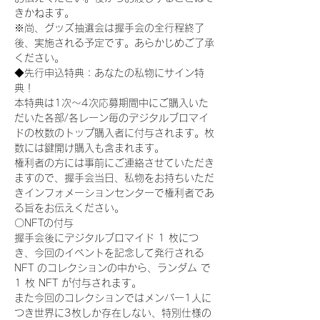
きかねます。
※尚、グッズ抽選会は握手会の全行程終了
後、実施される予定です。あらかじめご了承
ください。
◆先行申込特典：あなたの私物にサイン特
典！
本特典は1次〜4次応募期間中にご購入いた
だいた各部/各レーン毎のデジタルブロマイ
ドの枚数のトップ購入者に付与されます。枚
数には鍵開け購入も含まれます。
権利者の方には事前にご連絡させていただき
ますので、握手会当日、私物をお持ちいただ
きインフォメーションセンターで権利者であ
る旨をお伝えください。
〇NFTの付与
握手会後にデジタルブロマイド 1 枚につ
き、今回のイベントを記念して発行される 
NFT のコレクションの中から、ランダム で 
1 枚 NFT が付与されます。
また今回のコレクションではメンバー1人に
つき世界に3枚しか存在しない、特別仕様の