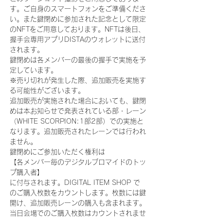
す。ご自身のスマートフォンをご準備くださ
い。また鍵閉めに参加された記念として限定
のNFTをご用意しております。NFTは後日、
握手会専用アプリDISTAのウォレットに送付
されます。
鍵閉めは各メンバーの最後の握手で実施を予
定しています。
※売り切れが発生した際、追加販売を実施す
る可能性がございます。
追加販売が実施された場合においても、鍵閉
めは本お知らせで発表されている部・レーン
（WHITE SCORPION:1部2部）での実施と
なります。追加販売されたレーンでは行われ
ません。
鍵閉めにご参加いただく権利は
【各メンバー毎のデジタルブロマイドのトッ
プ購入者】
に付与されます。DIGITAL ITEM SHOP で
のご購入枚数をカウントします。枚数には鍵
開け、追加販売レーンの購入も含まれます。
当日会場でのご購入枚数はカウントされませ