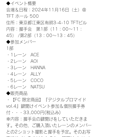
◆イベント概要 
会場＆日程：2024年11月16日（土）＠
TFT ホール 500
住所：東京都江東区有明3-4-10 TFTビル
内容：握手会　第1部（11：00～11：
45） /第2部（13：00～13：45）
◆参加メンバー
1部 
・1レーン　ACE
・2レーン　AOI
・3レーン　HANNA
・4レーン　ALLY
・5レーン　COCO
・6レーン　NATSU
◆販売商品
・【FC 限定商品】『デジタルブロマイド
vol.4』鍵開けイベント参加＆個別握手券
付・・・33,000円(税込み) 　
※内容：握手会の鍵開けをしていただきま
す。その他、ご購入頂いたレーンのメンバー
との2ショット撮影と握手を予定。そのお写