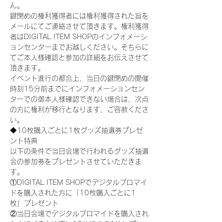
ん。
鍵閉めの権利獲得者には権利獲得された旨を
メールにてご連絡させて頂きます。権利獲得
者はDIGITAL ITEM SHOPのインフォメーシ
ョンセンターまでお越しください。そちらに
てご本人様確認と参加の詳細をお伝えさせて
頂きます。
イベント進行の都合上、当日の鍵閉めの開催
時刻15分前までにインフォメーションセン
ターでの御本人様確認できない場合は、次点
の方に権利が移行となります、ご容赦くださ
い。
◆10枚購入ごとに1枚グッズ抽選券プレゼ
ント特典
以下の条件で当日会場で行われるグッズ抽選
会の参加券をプレゼントさせていただきま
す。
①DIGITAL ITEM SHOPでデジタルブロマイ
ドを購入された方に「10枚購入ごとに1
枚」プレゼント
②当日会場でデジタルブロマイドを購入され