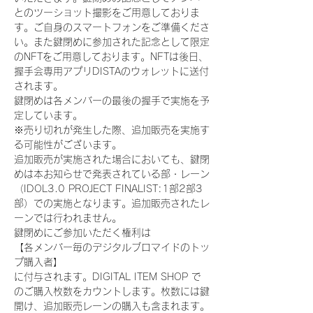
とのツーショット撮影をご用意しておりま
す。ご自身のスマートフォンをご準備くださ
い。また鍵閉めに参加された記念として限定
のNFTをご用意しております。NFTは後日、
握手会専用アプリDISTAのウォレットに送付
されます。
鍵閉めは各メンバーの最後の握手で実施を予
定しています。
※売り切れが発生した際、追加販売を実施す
る可能性がございます。
追加販売が実施された場合においても、鍵閉
めは本お知らせで発表されている部・レーン
（IDOL3.0 PROJECT FINALIST:1部2部3
部）での実施となります。追加販売されたレ
ーンでは行われません。
鍵閉めにご参加いただく権利は
【各メンバー毎のデジタルブロマイドのトッ
プ購入者】
に付与されます。DIGITAL ITEM SHOP で
のご購入枚数をカウントします。枚数には鍵
開け、追加販売レーンの購入も含まれます。