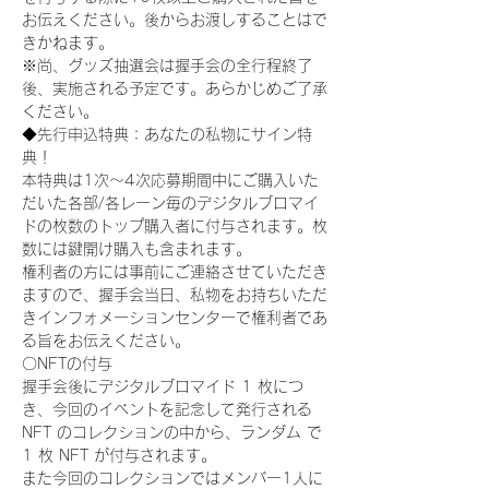
お伝えください。後からお渡しすることはで
きかねます。
※尚、グッズ抽選会は握手会の全行程終了
後、実施される予定です。あらかじめご了承
ください。
◆先行申込特典：あなたの私物にサイン特
典！
本特典は1次〜4次応募期間中にご購入いた
だいた各部/各レーン毎のデジタルブロマイ
ドの枚数のトップ購入者に付与されます。枚
数には鍵開け購入も含まれます。
権利者の方には事前にご連絡させていただき
ますので、握手会当日、私物をお持ちいただ
きインフォメーションセンターで権利者であ
る旨をお伝えください。
〇NFTの付与
握手会後にデジタルブロマイド 1 枚につ
き、今回のイベントを記念して発行される 
NFT のコレクションの中から、ランダム で 
1 枚 NFT が付与されます。
また今回のコレクションではメンバー1人に