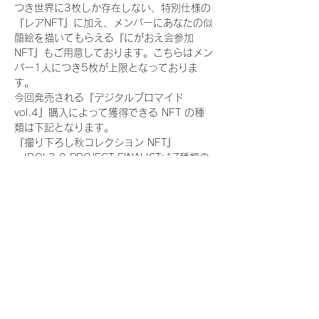
つき世界に3枚しか存在しない、特別仕様の
『レアNFT』に加え、メンバーにあなたの似
顔絵を描いてもらえる『にがおえ会参加
NFT』もご用意しております。こちらはメン
バー1人につき5枚が上限となっておりま
す。
今回発売される『デジタルブロマイド
vol.4』購入によって獲得できる NFT の種
類は下記となります。
『撮り下ろし秋コレクション NFT』
　IDOL3.0 PROJECT FINALIST:17種類の
NFT
『撮り下ろし秋コレクション レアNFT』(メ
ンバー1人につき3枚上限の限定NFT)
　IDOL3.0 PROJECT FINALIST:17種類の
NFT(メンバー本人による手書きのコメント
と名前入)
『にがおえ会参加NFT』(メンバー1人につ
き5枚上限の限定NFT)
　IDOL3.0 PROJECT FINALIST:17種類の
NFT