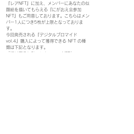
『レアNFT』に加え、メンバーにあなたの似
顔絵を描いてもらえる『にがおえ会参加
NFT』もご用意しております。こちらはメン
バー1人につき5枚が上限となっておりま
す。
今回発売される『デジタルブロマイド
vol.4』購入によって獲得できる NFT の種
類は下記となります。
『撮り下ろし秋コレクション NFT』
　WHITE SCORPION:11 種類の NFT
『撮り下ろし秋コレクション レアNFT』(メ
ンバー1人につき3枚上限の限定NFT)
　WHITE SCORPION:11 種類の NFT(メン
バー本人による手書きのコメントとサイン
入)
『にがおえ会参加NFT』(メンバー1人につ
き5枚上限の限定NFT)
　WHITE SCORPION:11 種類の NFT
※にがおえ会とは？
メンバーにあなたの似顔絵を描いてもらえる
イベントです。握手後にデジタルブロマイ