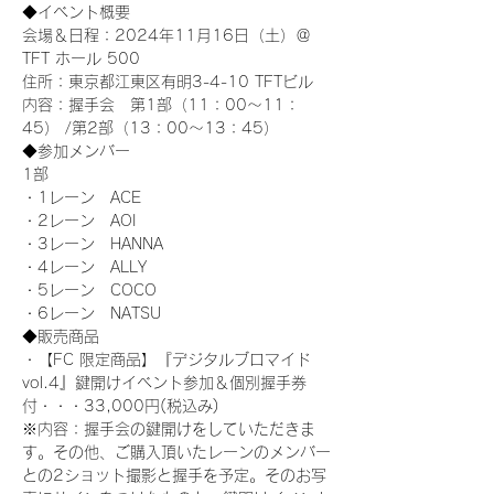
◆イベント概要 
会場＆日程：2024年11月16日（土）＠
TFT ホール 500
住所：東京都江東区有明3-4-10 TFTビル
内容：握手会　第1部（11：00～11：
45） /第2部（13：00～13：45）
◆参加メンバー
1部 
・1レーン　ACE
・2レーン　AOI
・3レーン　HANNA
・4レーン　ALLY
・5レーン　COCO
・6レーン　NATSU
◆販売商品
・【FC 限定商品】『デジタルブロマイド
vol.4』鍵開けイベント参加＆個別握手券
付・・・33,000円(税込み) 　
※内容：握手会の鍵開けをしていただきま
す。その他、ご購入頂いたレーンのメンバー
との2ショット撮影と握手を予定。そのお写