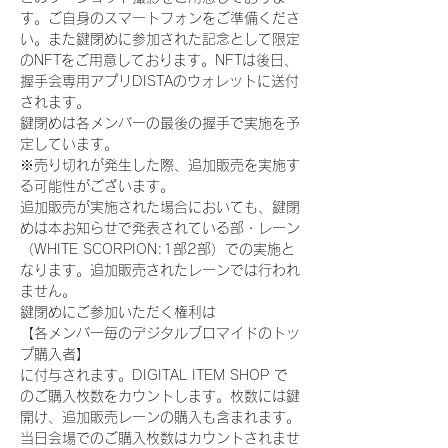
す。ご自身のスマートフォンをご準備くださ
い。また鍵閉めに参加された記念として限定
のNFTをご用意しております。NFTは後日、
握手会専用アプリDISTAのウォレットに送付
されます。
鍵閉めは各メンバーの最後の握手で実施を予
定しています。
※売り切れが発生した際、追加販売を実施す
る可能性がございます。
追加販売が実施された場合においても、鍵閉
めは本お知らせで発表されている部・レーン
（WHITE SCORPION:1部2部）での実施と
なります。追加販売されたレーンでは行われ
ません。
鍵閉めにご参加いただく権利は
【各メンバー毎のデジタルブロマイドのトッ
プ購入者】
に付与されます。DIGITAL ITEM SHOP で
のご購入枚数をカウントします。枚数には鍵
開け、追加販売レーンの購入も含まれます。
当日会場でのご購入枚数はカウントされませ