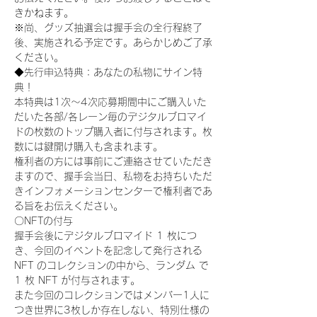
きかねます。
※尚、グッズ抽選会は握手会の全行程終了
後、実施される予定です。あらかじめご了承
ください。
◆先行申込特典：あなたの私物にサイン特
典！
本特典は1次〜4次応募期間中にご購入いた
だいた各部/各レーン毎のデジタルブロマイ
ドの枚数のトップ購入者に付与されます。枚
数には鍵開け購入も含まれます。
権利者の方には事前にご連絡させていただき
ますので、握手会当日、私物をお持ちいただ
きインフォメーションセンターで権利者であ
る旨をお伝えください。
〇NFTの付与
握手会後にデジタルブロマイド 1 枚につ
き、今回のイベントを記念して発行される 
NFT のコレクションの中から、ランダム で 
1 枚 NFT が付与されます。
また今回のコレクションではメンバー1人に
つき世界に3枚しか存在しない、特別仕様の