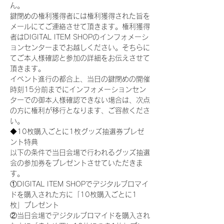
ん。
鍵閉めの権利獲得者には権利獲得された旨を
メールにてご連絡させて頂きます。権利獲得
者はDIGITAL ITEM SHOPのインフォメーシ
ョンセンターまでお越しください。そちらに
てご本人様確認と参加の詳細をお伝えさせて
頂きます。
イベント進行の都合上、当日の鍵閉めの開催
時刻15分前までにインフォメーションセン
ターでの御本人様確認できない場合は、次点
の方に権利が移行となります、ご容赦くださ
い。
◆10枚購入ごとに1枚グッズ抽選券プレゼ
ント特典
以下の条件で当日会場で行われるグッズ抽選
会の参加券をプレゼントさせていただきま
す。
①DIGITAL ITEM SHOPでデジタルブロマイ
ドを購入された方に「10枚購入ごとに1
枚」プレゼント
②当日会場でデジタルブロマイドを購入され