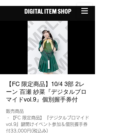
DIGITAL ITEM SHOP
【FC 限定商品】10/4 3部 2レ
ーン 百瀬 紗菜『デジタルブロ
マイドvol.9』個別握手券付
販売商品
・【FC 限定商品】『デジタルブロマイド
vol.9』鍵開けイベント参加＆個別握手券
付33,000円(税込み)