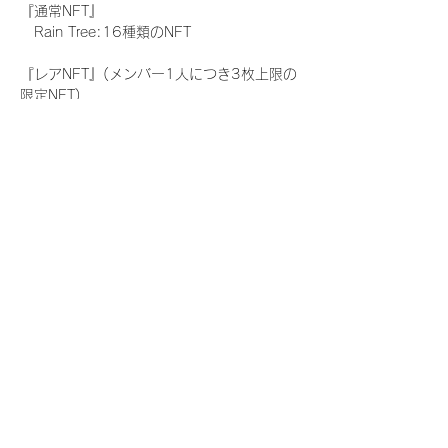
『通常NFT』
　Rain Tree:16種類のNFT
『レアNFT』(メンバー1人につき3枚上限の
限定NFT)
　Rain Tree:16種類のNFT(メンバー本人に
よる手書きのコメントとサイン入)
『にがおえ会参加NFT』(メンバー1人につ
き5枚上限の限定NFT)
　Rain Tree:16種類のNFT
※にがおえ会とは？
メンバーにあなたの似顔絵を描いてもらえる
イベントです。握手後にデジタルブロマイ
ド 1 枚につき1枚ランダムで配布される
NFTの一つで、『にがおえ会参加NFT』を獲
得した方のみ参加できるイベントです。当
日、当選者が一定数集まりましたメンバーよ
り順次開始させて頂きます。当選されたお客
様はにがおえ会受付カウンターまでお越し下