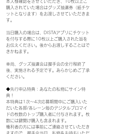
本人様確認をさせていただき、10枚以上ご
購入されていた場合はグッズ抽選券（紙チケ
ットとなります）をお渡しさせていただきま
す。
当日購入の場合は、DISTAアプリにチケット
を付与する際に10枚以上ご購入された旨を
お伝えください。後からお渡しすることはで
きかねます。
※尚、グッズ抽選会は握手会の全行程終了
後、実施される予定です。あらかじめご了承
ください。
◆先行申込特典：あなたの私物にサイン特
典！
本特典は1次〜4次応募期間中にご購入いた
だいた各部/各レーン毎のデジタルブロマイ
ドの枚数のトップ購入者に付与されます。枚
数には鍵開け購入も含まれます。
権利者の方には事前にご連絡させていただき
ますので、握手会当日、私物をお持ちいただ