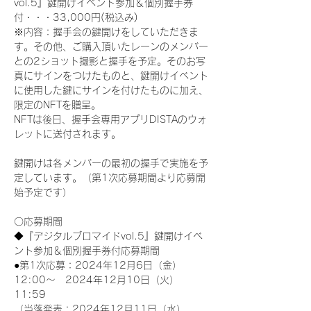
vol.5』鍵開けイベント参加＆個別握手券
付・・・33,000円(税込み) 
※内容：握手会の鍵開けをしていただきま
す。その他、ご購入頂いたレーンのメンバー
との2ショット撮影と握手を予定。そのお写
真にサインをつけたものと、鍵開けイベント
に使用した鍵にサインを付けたものに加え、
限定のNFTを贈呈。
NFTは後日、握手会専用アプリDISTAのウォ
レットに送付されます。
鍵開けは各メンバーの最初の握手で実施を予
定しています。（第1次応募期間より応募開
始予定です）
〇応募期間
◆『デジタルブロマイドvol.5』鍵開けイベ
ント参加＆個別握手券付応募期間
●第1次応募：2024年12月6日（金）
12:00～　2024年12月10日（火）
11:59
（当落発表：2024年12月11日（水）