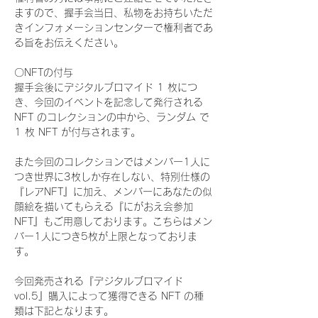
ますので、握手会当日、私物をお持ちいただ
きインフォメーションセンターで権利者であ
る旨をお伝えください。
〇NFTの付与
握手会後にデジタルブロマイド 1 枚につ
き、今回のイベントを記念して発行される 
NFT のコレクションの中から、ランダム で 
1 枚 NFT が付与されます。
また今回のコレクションではメンバー1人に
つき世界に3枚しか存在しない、特別仕様の
『レアNFT』に加え、メンバーにあなたの似
顔絵を描いてもらえる『にがおえ会参加
NFT』もご用意しております。こちらはメン
バー1人につき5枚が上限となっておりま
す。
今回発売される『デジタルブロマイド
vol.5』購入によって獲得できる NFT の種
類は下記となります。