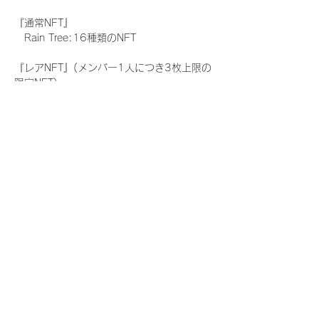
『通常NFT』
　Rain Tree:16種類のNFT
『レアNFT』(メンバー1人につき3枚上限の
限定NFT)
　Rain Tree:16種類のNFT(メンバー本人に
よる手書きのコメントとサイン入)
『にがおえ会参加NFT』(メンバー1人につ
き5枚上限の限定NFT)
　Rain Tree:16種類のNFT
※にがおえ会とは？
メンバーにあなたの似顔絵を描いてもらえる
イベントです。握手後にデジタルブロマイ
ド 1 枚につき1枚ランダムで配布される
NFTの一つで、『にがおえ会参加NFT』を獲
得した方のみ参加できるイベントです。当
日、当選者が一定数集まりましたメンバーよ
り順次開始させて頂きます。当選されたお客