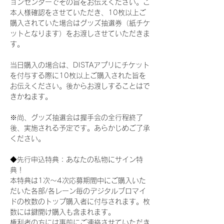
ョンセンターでその旨をお伝えください。ご
本人様確認をさせていただき、10枚以上ご
購入されていた場合はグッズ抽選券（紙チケ
ットとなります）をお渡しさせていただきま
す。
当日購入の場合は、DISTAアプリにチケット
を付与する際に10枚以上ご購入された旨を
お伝えください。後からお渡しすることはで
きかねます。
※尚、グッズ抽選会は握手会の全行程終了
後、実施される予定です。あらかじめご了承
ください。
◆先行申込特典：あなたの私物にサイン特
典！
本特典は1次〜4次応募期間中にご購入いた
だいた各部/各レーン毎のデジタルブロマイ
ドの枚数のトップ購入者に付与されます。枚
数には鍵開け購入も含まれます。
権利者の方には事前にご連絡させていただき