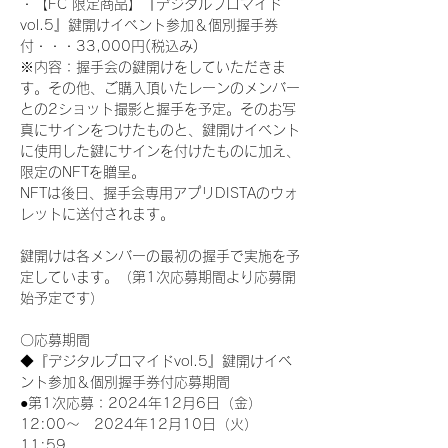
・【FC 限定商品】『デジタルブロマイド
vol.5』鍵開けイベント参加＆個別握手券
付・・・33,000円(税込み) 
※内容：握手会の鍵開けをしていただきま
す。その他、ご購入頂いたレーンのメンバー
との2ショット撮影と握手を予定。そのお写
真にサインをつけたものと、鍵開けイベント
に使用した鍵にサインを付けたものに加え、
限定のNFTを贈呈。
NFTは後日、握手会専用アプリDISTAのウォ
レットに送付されます。
鍵開けは各メンバーの最初の握手で実施を予
定しています。（第1次応募期間より応募開
始予定です）
〇応募期間
◆『デジタルブロマイドvol.5』鍵開けイベ
ント参加＆個別握手券付応募期間
●第1次応募：2024年12月6日（金）
12:00～　2024年12月10日（火）
11:59