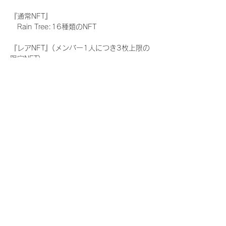
『通常NFT』
　Rain Tree:16種類のNFT
『レアNFT』(メンバー1人につき3枚上限の
限定NFT)
　Rain Tree:16種類のNFT(メンバー本人に
よる手書きのコメントとサイン入)
『にがおえ会参加NFT』(メンバー1人につ
き5枚上限の限定NFT)
　Rain Tree:16種類のNFT
※にがおえ会とは？
メンバーにあなたの似顔絵を描いてもらえる
イベントです。握手後にデジタルブロマイ
ド 1 枚につき1枚ランダムで配布される
NFTの一つで、『にがおえ会参加NFT』を獲
得した方のみ参加できるイベントです。当
日、当選者が一定数集まりましたメンバーよ
り順次開始させて頂きます。当選されたお客