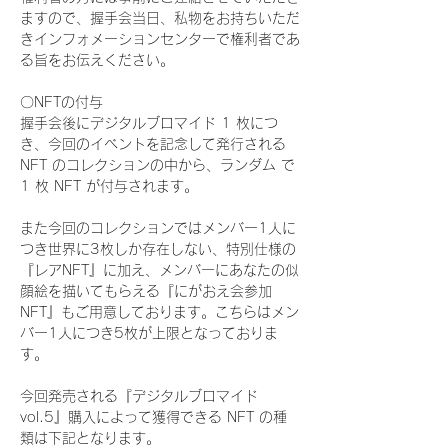
ますので、握手会当日、私物をお持ちいただ
きインフォメーションセンターで権利者であ
る旨をお伝えください。
〇NFTの付与
握手会後にデジタルブロマイド 1 枚につ
き、今回のイベントを記念して発行される 
NFT のコレクションの中から、ランダム で 
1 枚 NFT が付与されます。
また今回のコレクションではメンバー1人に
つき世界に3枚しか存在しない、特別仕様の
『レアNFT』に加え、メンバーにあなたの似
顔絵を描いてもらえる『にがおえ会参加
NFT』もご用意しております。こちらはメン
バー1人につき5枚が上限となっておりま
す。
今回発売される『デジタルブロマイド
vol.5』購入によって獲得できる NFT の種
類は下記となります。