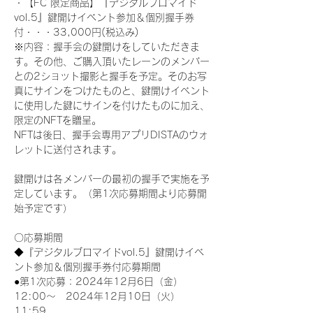
・【FC 限定商品】『デジタルブロマイド
vol.5』鍵開けイベント参加＆個別握手券
付・・・33,000円(税込み) 
※内容：握手会の鍵開けをしていただきま
す。その他、ご購入頂いたレーンのメンバー
との2ショット撮影と握手を予定。そのお写
真にサインをつけたものと、鍵開けイベント
に使用した鍵にサインを付けたものに加え、
限定のNFTを贈呈。
NFTは後日、握手会専用アプリDISTAのウォ
レットに送付されます。
鍵開けは各メンバーの最初の握手で実施を予
定しています。（第1次応募期間より応募開
始予定です）
〇応募期間
◆『デジタルブロマイドvol.5』鍵開けイベ
ント参加＆個別握手券付応募期間
●第1次応募：2024年12月6日（金）
12:00～　2024年12月10日（火）
11:59