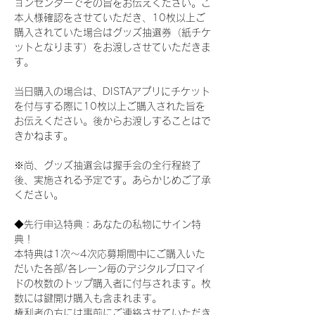
ョンセンターでその旨をお伝えください。ご
本人様確認をさせていただき、10枚以上ご
購入されていた場合はグッズ抽選券（紙チケ
ットとなります）をお渡しさせていただきま
す。
当日購入の場合は、DISTAアプリにチケット
を付与する際に10枚以上ご購入された旨を
お伝えください。後からお渡しすることはで
きかねます。
※尚、グッズ抽選会は握手会の全行程終了
後、実施される予定です。あらかじめご了承
ください。
◆先行申込特典：あなたの私物にサイン特
典！
本特典は1次〜4次応募期間中にご購入いた
だいた各部/各レーン毎のデジタルブロマイ
ドの枚数のトップ購入者に付与されます。枚
数には鍵開け購入も含まれます。
権利者の方には事前にご連絡させていただき