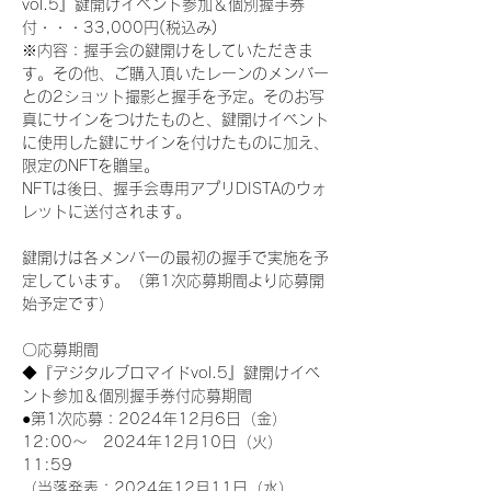
vol.5』鍵開けイベント参加＆個別握手券
付・・・33,000円(税込み) 
※内容：握手会の鍵開けをしていただきま
す。その他、ご購入頂いたレーンのメンバー
との2ショット撮影と握手を予定。そのお写
真にサインをつけたものと、鍵開けイベント
に使用した鍵にサインを付けたものに加え、
限定のNFTを贈呈。
NFTは後日、握手会専用アプリDISTAのウォ
レットに送付されます。
鍵開けは各メンバーの最初の握手で実施を予
定しています。（第1次応募期間より応募開
始予定です）
〇応募期間
◆『デジタルブロマイドvol.5』鍵開けイベ
ント参加＆個別握手券付応募期間
●第1次応募：2024年12月6日（金）
12:00～　2024年12月10日（火）
11:59
（当落発表：2024年12月11日（水）