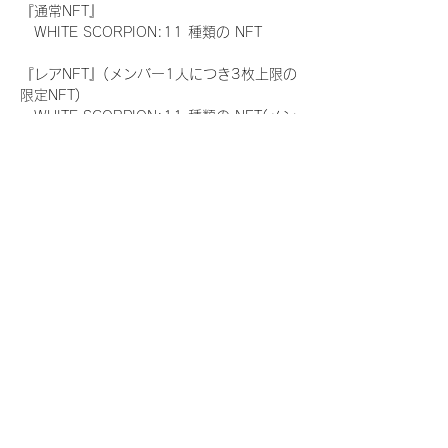
『通常NFT』
　WHITE SCORPION:11 種類の NFT
『レアNFT』(メンバー1人につき3枚上限の
限定NFT)
　WHITE SCORPION:11 種類の NFT(メン
バー本人による手書きのコメントとサイン
入)
『にがおえ会参加NFT』(メンバー1人につ
き5枚上限の限定NFT)
　WHITE SCORPION:11 種類の NFT
※にがおえ会とは？
メンバーにあなたの似顔絵を描いてもらえる
イベントです。握手後にデジタルブロマイ
ド 1 枚につき1枚ランダムで配布される
NFTの一つで、『にがおえ会参加NFT』を獲
得した方のみ参加できるイベントです。当
日、当選者が一定数集まりましたメンバーよ
り順次開始させて頂きます。当選されたお客