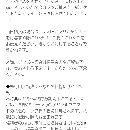
本人様確認をさせていただき、10枚以上ご
購入されていた場合はグッズ抽選券（紙チケ
ットとなります）をお渡しさせていただきま
す。
当日購入の場合は、DISTAアプリにチケット
を付与する際に10枚以上ご購入された旨を
お伝えください。後からお渡しすることはで
きかねます。
※尚、グッズ抽選会は握手会の全行程終了
後、実施される予定です。あらかじめご了承
ください。
◆先行申込特典：あなたの私物にサイン特
典！
本特典は1次〜4次応募期間中にご購入いた
だいた各部/各レーン毎のデジタルブロマイ
ドの枚数のトップ購入者に付与されます。枚
数には鍵開け購入も含まれます。
権利者の方には事前にご連絡させていただき
ますので、握手会当日、私物をお持ちいただ