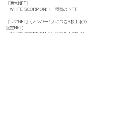
『通常NFT』
　WHITE SCORPION:11 種類の NFT
『レアNFT』(メンバー1人につき3枚上限の
限定NFT)
　WHITE SCORPION:11 種類の NFT(メン
バー本人による手書きのコメントとサイン
入)
『にがおえ会参加NFT』(メンバー1人につ
き5枚上限の限定NFT)
　WHITE SCORPION:11 種類の NFT
※にがおえ会とは？
メンバーにあなたの似顔絵を描いてもらえる
イベントです。握手後にデジタルブロマイ
ド 1 枚につき1枚ランダムで配布される
NFTの一つで、『にがおえ会参加NFT』を獲
得した方のみ参加できるイベントです。当
日、当選者が一定数集まりましたメンバーよ
り順次開始させて頂きます。当選されたお客