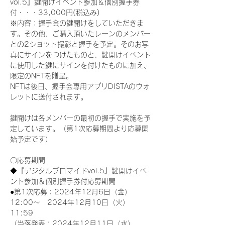
vol.5』鍵開けイベント参加＆個別握手券
付・・・33,000円(税込み) 
※内容：握手会の鍵開けをしていただきま
す。その他、ご購入頂いたレーンのメンバー
との2ショット撮影と握手を予定。そのお写
真にサインをつけたものと、鍵開けイベント
に使用した鍵にサインを付けたものに加え、
限定のNFTを贈呈。
NFTは後日、握手会専用アプリDISTAのウォ
レットに送付されます。
鍵開けは各メンバーの最初の握手で実施を予
定しています。（第1次応募期間より応募開
始予定です）
〇応募期間
◆『デジタルブロマイドvol.5』鍵開けイベ
ント参加＆個別握手券付応募期間
●第1次応募：2024年12月6日（金）
12:00～　2024年12月10日（火）
11:59
（当落発表：2024年12月11日（水）