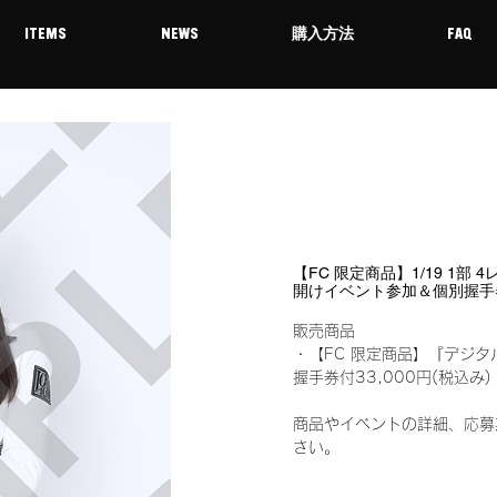
ITEMS
NEWS
購入方法
FAQ
【FC 限定商品】1/19 1部
開けイベント参加＆個別握手
販売商品
・【FC 限定商品】『デジタ
握手券付33,000円(税込
商品やイベントの詳細、応募
さい。