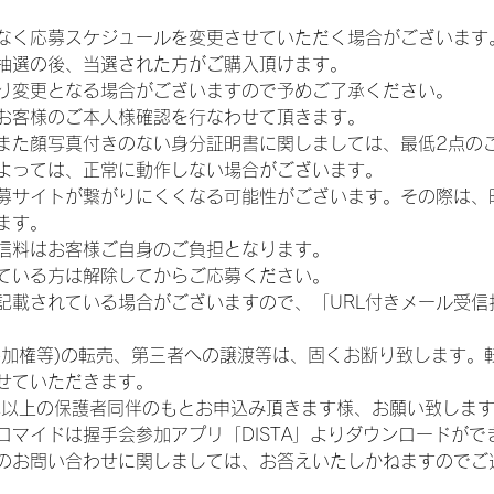
なく応募スケジュールを変更させていただく場合がございます
抽選の後、当選された方がご購入頂けます。
り変更となる場合がございますので予めご了承ください。
お客様のご本人様確認を行なわせて頂きます。
また顔写真付きのない身分証明書に関しましては、最低2点の
よっては、正常に動作しない場合がございます。
募サイトが繋がりにくくなる可能性がございます。その際は、
ます。
信料はお客様ご自身のご負担となります。
ている方は解除してからご応募ください。
が記載されている場合がございますので、「URL付きメール受
参加権等)の転売、第三者への譲渡等は、固くお断り致します。
せていただきます。
歳以上の保護者同伴のもとお申込み頂きます様、お願い致しま
ロマイドは握手会参加アプリ「DISTA」よりダウンロードがで
のお問い合わせに関しましては、お答えいたしかねますのでご