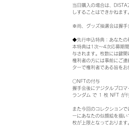
当日購入の場合は、DIS
しすることはできかねます
※尚、グッズ抽選会は握手
◆先行申込特典：あなたの
本特典は1次〜4次応募期
与されます。枚数には鍵開
権利者の方には事前にご連
ターで権利者である旨をお
〇NFTの付与
握手会後にデジタルブロマイ
ランダム で 1 枚 NFT 
また今回のコレクションで
ーにあなたの似顔絵を描い
枚が上限となっております