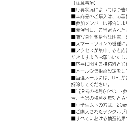
【注意事項】
■応募状況によっては予告
■本商品のご購入は、応募
■参加メンバーは都合によ
■開催当日、ご当選された
■顔写真付き身分証明書、
■スマートフォンの機種に
■アクセスが集中すると応
だきますようお願いいたし
■応募に関する接続料と通
■メール受信拒否設定をし
■当選メールには、URL
解除してください。
■当選者の権利(イベント
合、当選の権利を無効とさ
■小学生以下の方は、20
■ご購入されたデジタルブ
■すべてにおける抽選結果