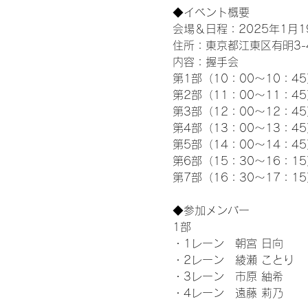
◆イベント概要 
会場＆日程：2025年1月19
住所：東京都江東区有明3-4-
内容：握手会
第1部（10：00～10：45
第2部（11：00～11：4
第3部（12：00～12：4
第4部（13：00～13：4
第5部（14：00～14：4
第6部（15：30～16：1
第7部（16：30～17：1
◆参加メンバー
1部 
・1レーン　朝宮 日向
・2レーン　綾瀬 ことり
・3レーン　市原 紬希
・4レーン　遠藤 莉乃