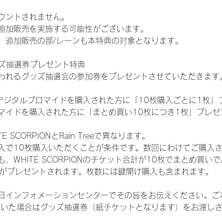
ウントされません。
追加販売を実施する可能性がございます。
、追加販売の部/レーンも本特典の対象となります。
ッズ抽選券プレゼント特典
われるグッズ抽選会の参加券をプレゼントさせていただきます
SHOPでデジタルブロマイドを購入された方に「10枚購入ごとに1枚
マイドを購入された方に「まとめ買い10枚につき1枚」プレゼ
SCORPIONとRain Treeで異なります。
入で10枚購入いただくことが条件です。数回にわけてご購入
WHITE SCORPIONのチケット合計が10枚でまとめ買いであ
選券がプレゼントされます。枚数には鍵開け購入も含まれます。
日インフォメーションセンターでその旨をお伝えください。ご
ていた場合はグッズ抽選券（紙チケットとなります）をお渡し