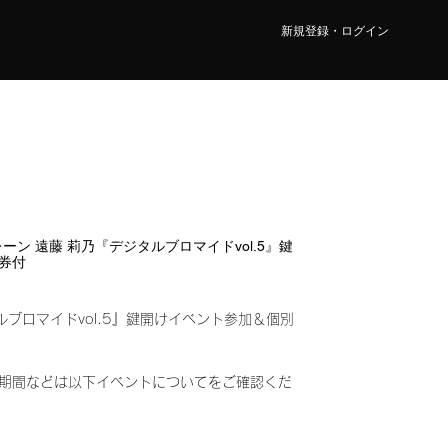
新規登録・ログイン
 4レーン 遠藤 莉乃『デジタルブロマイドvol.5』鍵
券付
ルブロマイドvol.5』鍵開けイベント参加＆個別
み)
期間などは以下イベントについてをご確認くだ