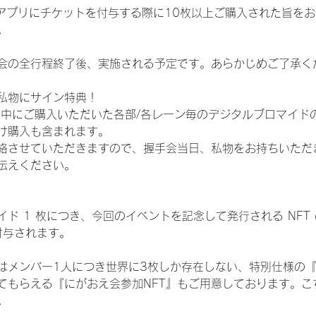
TAアプリにチケットを付与する際に10枚以上ご購入された旨を
。
会の全行程終了後、実施される予定です。あらかじめご了承く
私物にサイン特典！
間中にご購入いただいた各部/各レーン毎のデジタルブロマイド
け購入も含まれます。
絡させていただきますので、握手会当日、私物をお持ちいただ
伝えください。
ド 1 枚につき、今回のイベントを記念して発行される NFT
が付与されます。
はメンバー1人につき世界に3枚しか存在しない、特別仕様の『
てもらえる『にがおえ会参加NFT』もご用意しております。こ
。