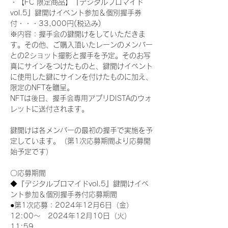
・【FC 限定商品】『デジタルブロマイド
vol.5』鍵開けイベント参加＆個別握手券
付・・・33,000円(税込み) 
※内容：握手会の鍵開けをしていただきま
す。その他、ご購入頂いたレーンのメンバー
との2ショット撮影と握手を予定。そのお写
真にサインをつけたものと、鍵開けイベント
に使用した鍵にサインを付けたものに加え、
限定のNFTを贈呈。
NFTは後日、握手会専用アプリDISTAのウォ
レットに送付されます。
鍵開けは各メンバーの最初の握手で実施を予
定しています。（第1次応募期間より応募開
始予定です）
〇応募期間
◆『デジタルブロマイドvol.5』鍵開けイベ
ント参加＆個別握手券付応募期間
●第1次応募：2024年12月6日（金）
12:00～　2024年12月10日（火）
11:59