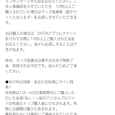
ョンセンターでその旨をお伝えください。ご
本人様確認をさせていただき、10枚以上ご
購入されていた場合はグッズ抽選券（紙チケ
ットとなります）をお渡しさせていただきま
す。
当日購入の場合は、DISTAアプリにチケット
を付与する際に10枚以上ご購入された旨を
お伝えください。後からお渡しすることはで
きかねます。
※尚、グッズ抽選会は握手会の全行程終了
後、実施される予定です。あらかじめご了承
ください。
◆先行申込特典：あなたの私物にサイン特
典！
本特典は1次〜4次応募期間中にご購入いた
だいた各部/各レーン毎のデジタルブロマイ
ドの枚数のトップ購入者に付与されます。枚
数には鍵開け購入も含まれます。
権利者の方には事前にご連絡させていただき