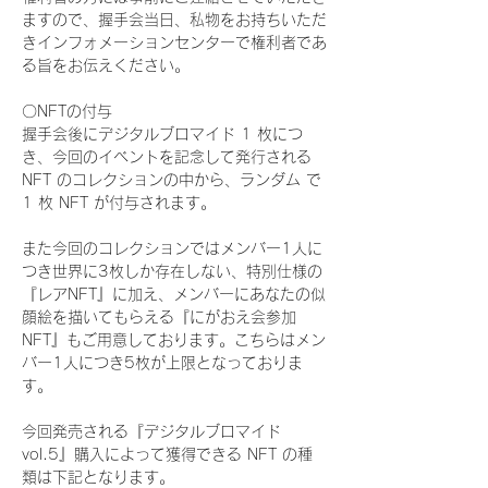
ますので、握手会当日、私物をお持ちいただ
きインフォメーションセンターで権利者であ
る旨をお伝えください。
〇NFTの付与
握手会後にデジタルブロマイド 1 枚につ
き、今回のイベントを記念して発行される 
NFT のコレクションの中から、ランダム で 
1 枚 NFT が付与されます。
また今回のコレクションではメンバー1人に
つき世界に3枚しか存在しない、特別仕様の
『レアNFT』に加え、メンバーにあなたの似
顔絵を描いてもらえる『にがおえ会参加
NFT』もご用意しております。こちらはメン
バー1人につき5枚が上限となっておりま
す。
今回発売される『デジタルブロマイド
vol.5』購入によって獲得できる NFT の種
類は下記となります。