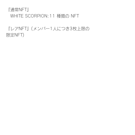
『通常NFT』
　WHITE SCORPION:11 種類の NFT
『レアNFT』(メンバー1人につき3枚上限の
限定NFT)
　WHITE SCORPION:11 種類の NFT(メン
バー本人による手書きのコメントとサイン
入)
『にがおえ会参加NFT』(メンバー1人につ
き5枚上限の限定NFT)
　WHITE SCORPION:11 種類の NFT
※にがおえ会とは？
メンバーにあなたの似顔絵を描いてもらえる
イベントです。握手後にデジタルブロマイ
ド 1 枚につき1枚ランダムで配布される
NFTの一つで、『にがおえ会参加NFT』を獲
得した方のみ参加できるイベントです。当
日、当選者が一定数集まりましたメンバーよ