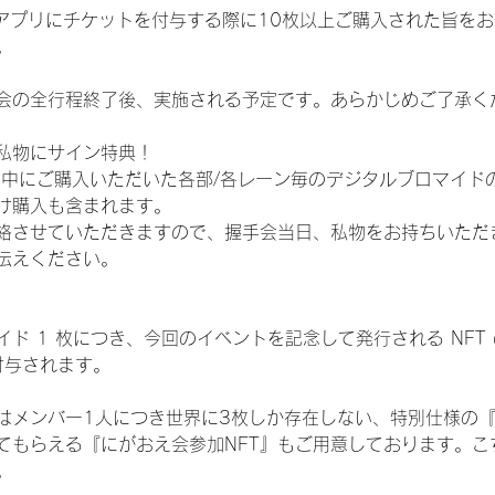
TAアプリにチケットを付与する際に10枚以上ご購入された旨を
。
会の全行程終了後、実施される予定です。あらかじめご了承く
私物にサイン特典！
間中にご購入いただいた各部/各レーン毎のデジタルブロマイド
け購入も含まれます。
絡させていただきますので、握手会当日、私物をお持ちいただ
伝えください。
ド 1 枚につき、今回のイベントを記念して発行される NFT
が付与されます。
はメンバー1人につき世界に3枚しか存在しない、特別仕様の『
てもらえる『にがおえ会参加NFT』もご用意しております。こ
。