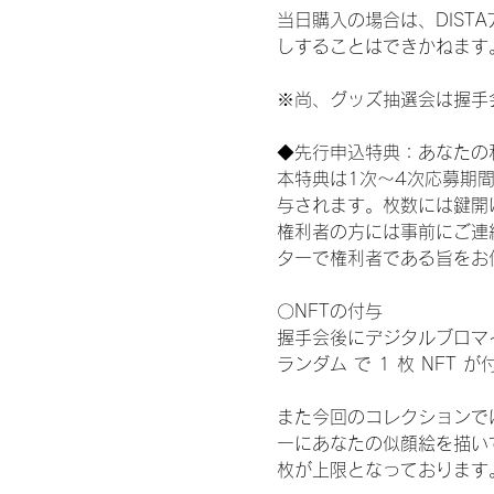
当日購入の場合は、DIS
しすることはできかねます
※尚、グッズ抽選会は握手
◆先行申込特典：あなたの
本特典は1次〜4次応募期
与されます。枚数には鍵開
権利者の方には事前にご連
ターで権利者である旨をお
〇NFTの付与
握手会後にデジタルブロマイ
ランダム で 1 枚 NFT 
また今回のコレクションで
ーにあなたの似顔絵を描い
枚が上限となっております