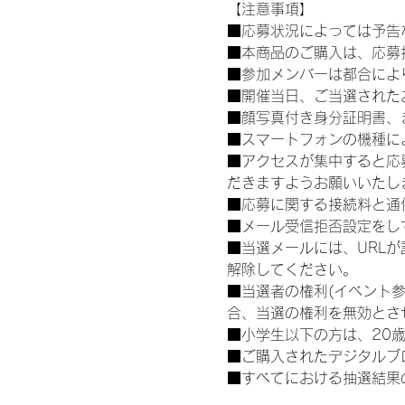
【注意事項】
■応募状況によっては予告
■本商品のご購入は、応募
■参加メンバーは都合によ
■開催当日、ご当選された
■顔写真付き身分証明書、
■スマートフォンの機種に
■アクセスが集中すると応
だきますようお願いいたし
■応募に関する接続料と通
■メール受信拒否設定をし
■当選メールには、URL
解除してください。
■当選者の権利(イベント
合、当選の権利を無効とさ
■小学生以下の方は、20
■ご購入されたデジタルブ
■すべてにおける抽選結果