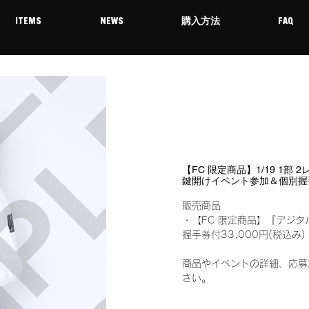
ITEMS
NEWS
購入方法
FAQ
【FC 限定商品】1/19 1部
鍵開けイベント参加＆個別握
販売商品
・【FC 限定商品】『デジタ
握手券付33,000円(税込
商品やイベントの詳細、応募
さい。