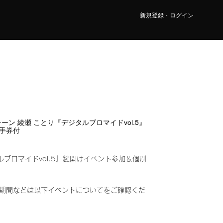
新規登録・ログイン
 2レーン 綾瀬 ことり『デジタルブロマイドvol.5』
手券付
ルブロマイドvol.5』鍵開けイベント参加＆個別
み)
期間などは以下イベントについてをご確認くだ