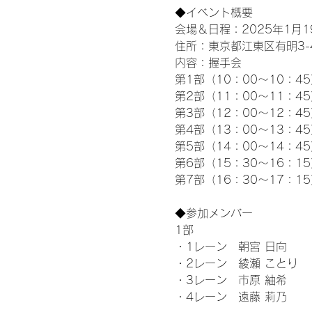
◆イベント概要 
会場＆日程：2025年1月19
住所：東京都江東区有明3-4-
内容：握手会
第1部（10：00～10：45
第2部（11：00～11：4
第3部（12：00～12：4
第4部（13：00～13：4
第5部（14：00～14：4
第6部（15：30～16：1
第7部（16：30～17：1
◆参加メンバー
1部 
・1レーン　朝宮 日向
・2レーン　綾瀬 ことり
・3レーン　市原 紬希
・4レーン　遠藤 莉乃