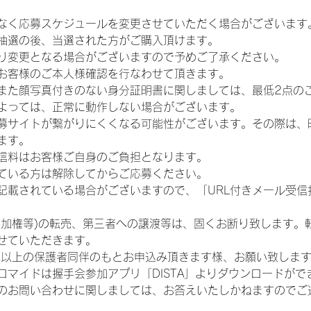
なく応募スケジュールを変更させていただく場合がございます
抽選の後、当選された方がご購入頂けます。
り変更となる場合がございますので予めご了承ください。
お客様のご本人様確認を行なわせて頂きます。
また顔写真付きのない身分証明書に関しましては、最低2点の
よっては、正常に動作しない場合がございます。
募サイトが繋がりにくくなる可能性がございます。その際は、
ます。
信料はお客様ご自身のご負担となります。
ている方は解除してからご応募ください。
が記載されている場合がございますので、「URL付きメール受
参加権等)の転売、第三者への譲渡等は、固くお断り致します。
せていただきます。
歳以上の保護者同伴のもとお申込み頂きます様、お願い致しま
ロマイドは握手会参加アプリ「DISTA」よりダウンロードがで
のお問い合わせに関しましては、お答えいたしかねますのでご