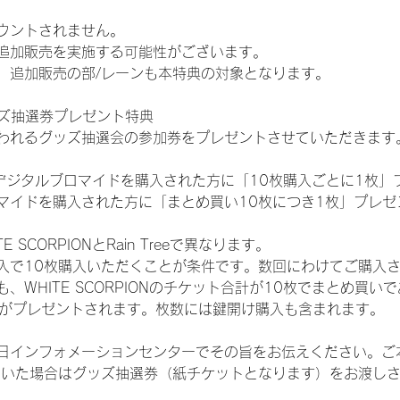
ウントされません。
追加販売を実施する可能性がございます。
、追加販売の部/レーンも本特典の対象となります。
ッズ抽選券プレゼント特典
われるグッズ抽選会の参加券をプレゼントさせていただきます
SHOPでデジタルブロマイドを購入された方に「10枚購入ごとに1枚
マイドを購入された方に「まとめ買い10枚につき1枚」プレゼ
SCORPIONとRain Treeで異なります。
入で10枚購入いただくことが条件です。数回にわけてご購入
WHITE SCORPIONのチケット合計が10枚でまとめ買いであ
選券がプレゼントされます。枚数には鍵開け購入も含まれます。
日インフォメーションセンターでその旨をお伝えください。ご
ていた場合はグッズ抽選券（紙チケットとなります）をお渡し