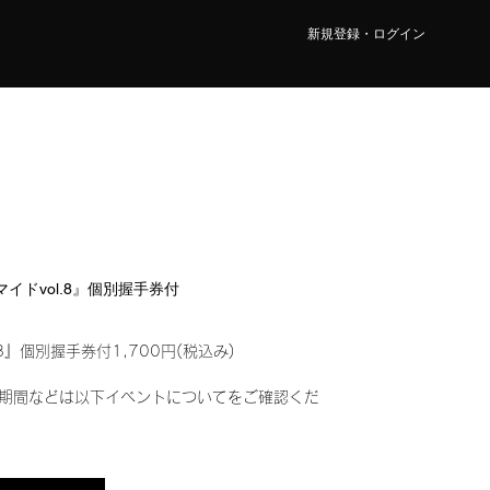
新規登録・ログイン
ロマイドvol.8』個別握手券付
8』個別握手券付1,700円(税込み)
期間などは以下イベントについてをご確認くだ