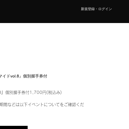
新規登録・ログイン
ロマイドvol.8』個別握手券付
8』個別握手券付1,700円(税込み)
期間などは以下イベントについてをご確認くだ