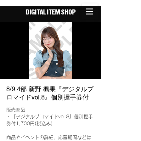
DIGITAL ITEM SHOP
8/9 4部 新野 楓果『デジタルブ
ロマイドvol.8』個別握手券付
販売商品
・『デジタルブロマイドvol.8』個別握手
券付1,700円(税込み)
商品やイベントの詳細、応募期間などは