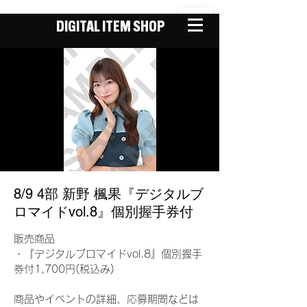
DIGITAL ITEM SHOP
8/9 4部 新野 楓果『デジタルブ
ロマイドvol.8』個別握手券付
販売商品
・『デジタルブロマイドvol.8』個別握手
券付1,700円(税込み)
商品やイベントの詳細、応募期間などは