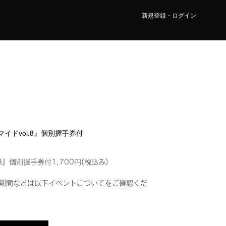
新規登録・ログイン
ロマイドvol.8』個別握手券付
8』個別握手券付1,700円(税込み)
期間などは以下イベントについてをご確認くだ