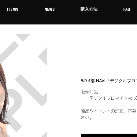
ITEMS
NEWS
購入方法
FAQ
8/9 4部 NAVI『デジタルブ
販売商品
・『デジタルブロマイドvol.
商品やイベントの詳細、応募
さい。