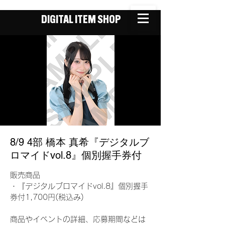
DIGITAL ITEM SHOP
8/9 4部 橋本 真希『デジタルブ
ロマイドvol.8』個別握手券付
販売商品
・『デジタルブロマイドvol.8』個別握手
券付1,700円(税込み)
商品やイベントの詳細、応募期間などは