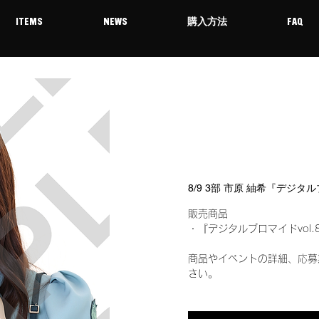
ITEMS
NEWS
購入方法
FAQ
8/9 3部 市原 紬希『デジタ
販売商品
・『デジタルブロマイドvol.
商品やイベントの詳細、応募
さい。