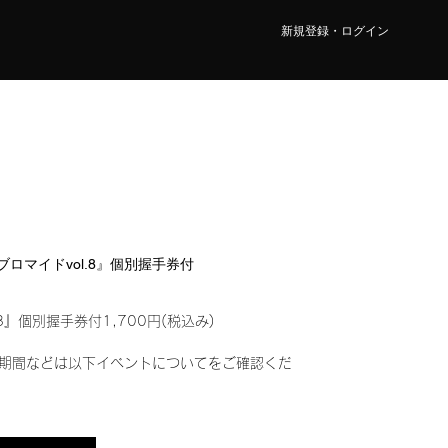
新規登録・ログイン
ルブロマイドvol.8』個別握手券付
8』個別握手券付1,700円(税込み)
期間などは以下イベントについてをご確認くだ