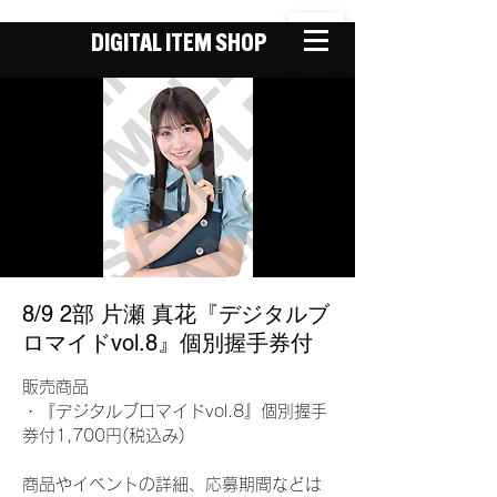
DIGITAL ITEM SHOP
8/9 2部 片瀬 真花『デジタルブ
ロマイドvol.8』個別握手券付
販売商品
・『デジタルブロマイドvol.8』個別握手
券付1,700円(税込み)
商品やイベントの詳細、応募期間などは