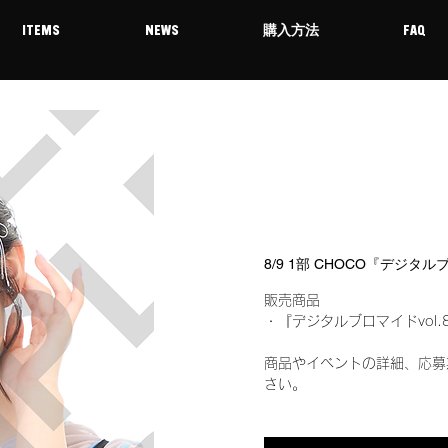
ITEMS
NEWS
購入方法
FAQ
8/9 1部 CHOCO『デジタ
販売商品
・『デジタルブロマイドvol.
商品やイベントの詳細、応募
さい。