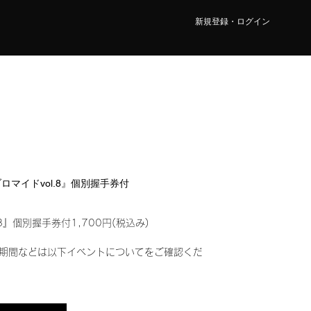
新規登録・ログイン
ルブロマイドvol.8』個別握手券付
8』個別握手券付1,700円(税込み)
期間などは以下イベントについてをご確認くだ