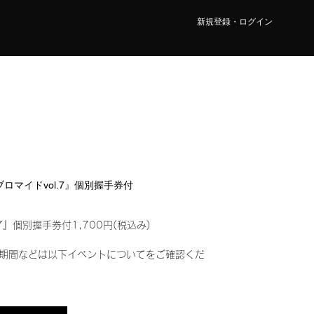
新規登録・ログイン
ルブロマイドvol.7』個別握手券付
7』個別握手券付1,700円(税込み)
期間などは以下イベントについてをご確認くだ