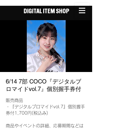
DIGITAL ITEM SHOP
6/14 7部 COCO『デジタルブ
ロマイドvol.7』個別握手券付
販売商品
・『デジタルブロマイドvol.7』個別握手
券付1,700円(税込み)
商品やイベントの詳細、応募期間などは