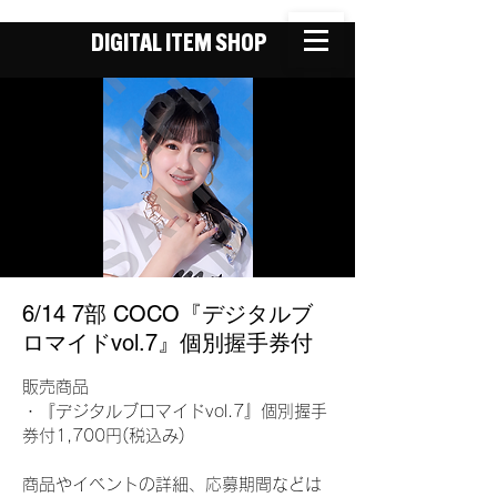
DIGITAL ITEM SHOP
6/14 7部 COCO『デジタルブ
ロマイドvol.7』個別握手券付
販売商品
・『デジタルブロマイドvol.7』個別握手
券付1,700円(税込み)
商品やイベントの詳細、応募期間などは