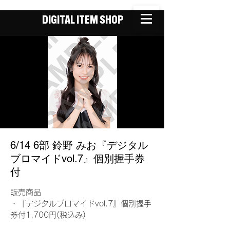
DIGITAL ITEM SHOP
6/14 6部 鈴野 みお『デジタル
ブロマイドvol.7』個別握手券
付
販売商品
・『デジタルブロマイドvol.7』個別握手
券付1,700円(税込み)