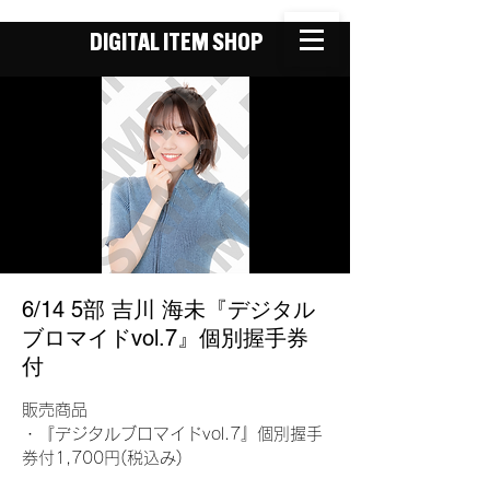
DIGITAL ITEM SHOP
6/14 5部 吉川 海未『デジタル
ブロマイドvol.7』個別握手券
付
販売商品
・『デジタルブロマイドvol.7』個別握手
券付1,700円(税込み)