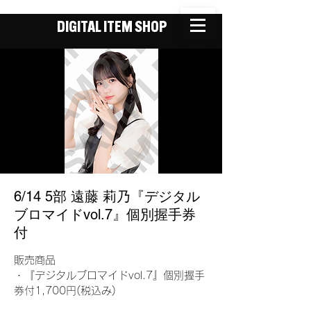
DIGITAL ITEM SHOP
6/14 5部 遠藤 莉乃『デジタル
ブロマイドvol.7』個別握手券
付
販売商品
・『デジタルブロマイドvol.7』個別握手
券付1,700円(税込み)