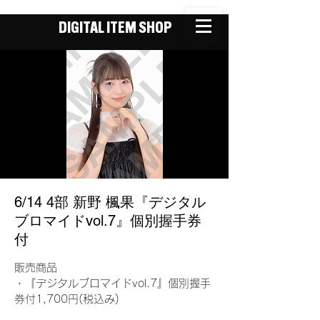
DIGITAL ITEM SHOP
6/14 4部 新野 楓果『デジタル
ブロマイドvol.7』個別握手券
付
販売商品
・『デジタルブロマイドvol.7』個別握手
券付1,700円(税込み)