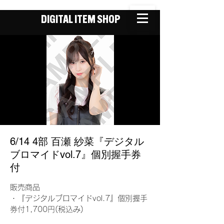
DIGITAL ITEM SHOP
6/14 4部 百瀬 紗菜『デジタル
ブロマイドvol.7』個別握手券
付
販売商品
・『デジタルブロマイドvol.7』個別握手
券付1,700円(税込み)