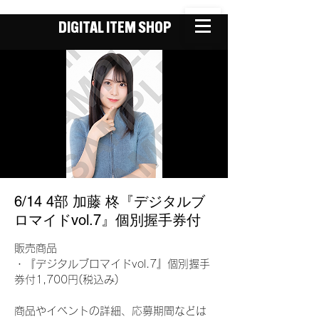
DIGITAL ITEM SHOP
6/14 4部 加藤 柊『デジタルブ
ロマイドvol.7』個別握手券付
販売商品
・『デジタルブロマイドvol.7』個別握手
券付1,700円(税込み)
商品やイベントの詳細、応募期間などは