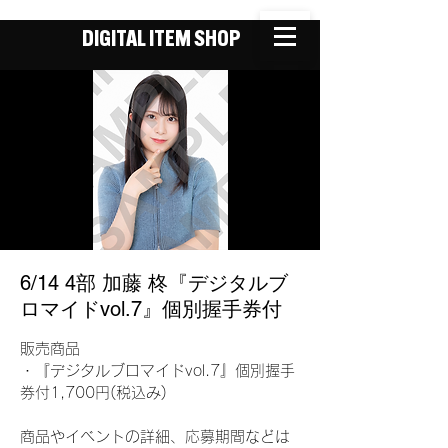
DIGITAL ITEM SHOP
6/14 4部 加藤 柊『デジタルブ
ロマイドvol.7』個別握手券付
販売商品
・『デジタルブロマイドvol.7』個別握手
券付1,700円(税込み)
商品やイベントの詳細、応募期間などは