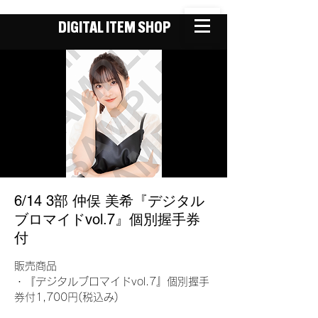
DIGITAL ITEM SHOP
6/14 3部 仲俣 美希『デジタル
ブロマイドvol.7』個別握手券
付
販売商品
・『デジタルブロマイドvol.7』個別握手
券付1,700円(税込み)