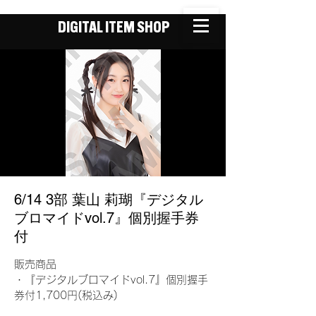
DIGITAL ITEM SHOP
6/14 3部 葉山 莉瑚『デジタル
ブロマイドvol.7』個別握手券
付
販売商品
・『デジタルブロマイドvol.7』個別握手
券付1,700円(税込み)