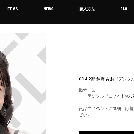
ITEMS
NEWS
購入方法
FAQ
6/14 2部 鈴野 みお『デジ
販売商品
・『デジタルブロマイドvol.
商品やイベントの詳細、応募
さい。