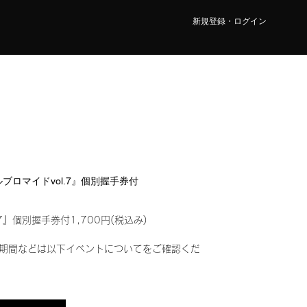
新規登録・ログイン
タルブロマイドvol.7』個別握手券付
7』個別握手券付1,700円(税込み)
期間などは以下イベントについてをご確認くだ