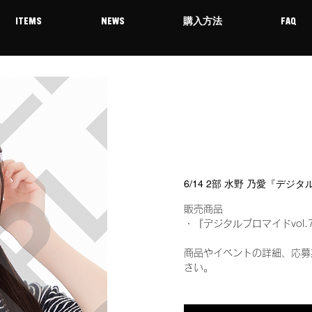
ITEMS
NEWS
購入方法
FAQ
6/14 2部 水野 乃愛『デジ
販売商品
・『デジタルブロマイドvol.
商品やイベントの詳細、応募
さい。