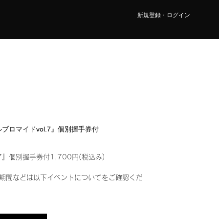
新規登録・ログイン
タルブロマイドvol.7』個別握手券付
7』個別握手券付1,700円(税込み)
期間などは以下イベントについてをご確認くだ