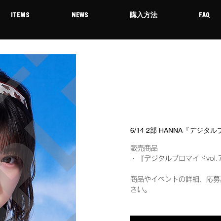
ITEMS
NEWS
購入方法
FAQ
6/14 2部 HANNA『デジタ
販売商品
・『デジタルブロマイドvol.
商品やイベントの詳細、応募
さい。