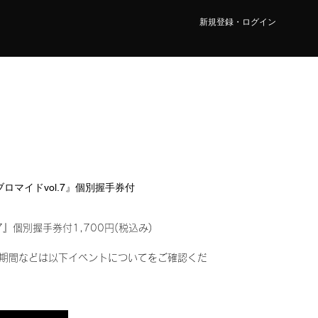
新規登録・ログイン
ルブロマイドvol.7』個別握手券付
7』個別握手券付1,700円(税込み)
期間などは以下イベントについてをご確認くだ