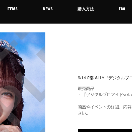
ITEMS
NEWS
購入方法
FAQ
6/14 2部 ALLY『デジタル
販売商品
・『デジタルブロマイドvol.
商品やイベントの詳細、応募
さい。