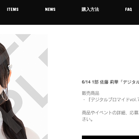
ITEMS
NEWS
購入方法
FAQ
6/14 1部 佐藤 莉華『デジ
販売商品
・『デジタルブロマイドvol.
商品やイベントの詳細、応募
さい。