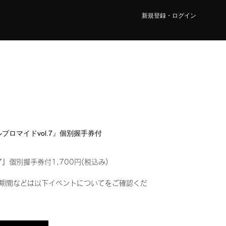
新規登録・ログイン
タルブロマイドvol.7』個別握手券付
7』個別握手券付1,700円(税込み)
期間などは以下イベントについてをご確認くだ