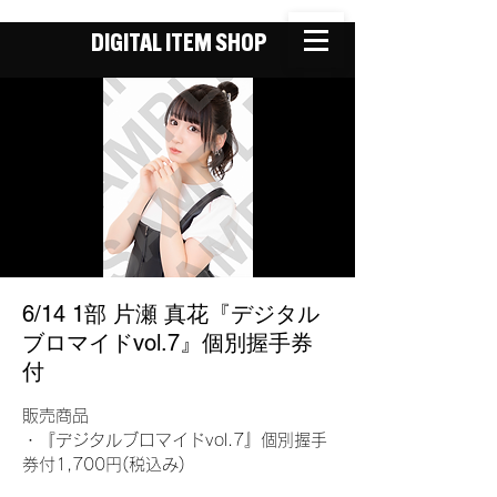
DIGITAL ITEM SHOP
6/14 1部 片瀬 真花『デジタル
ブロマイドvol.7』個別握手券
付
販売商品
・『デジタルブロマイドvol.7』個別握手
券付1,700円(税込み)