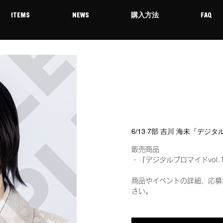
ITEMS
NEWS
購入方法
FAQ
6/13 7部 吉川 海未『デジ
販売商品
・『デジタルブロマイドvol.
商品やイベントの詳細、応募
さい。