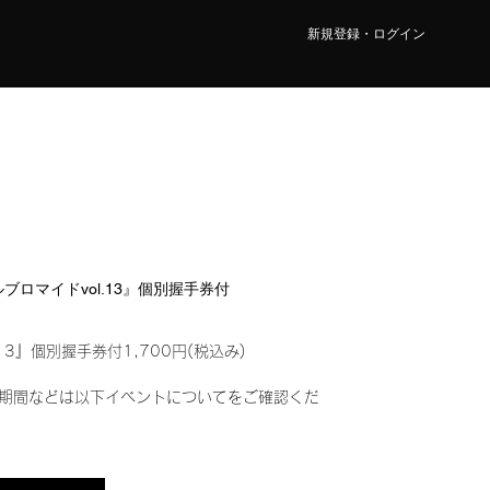
新規登録・ログイン
タルブロマイドvol.13』個別握手券付
13』個別握手券付1,700円(税込み)
期間などは以下イベントについてをご確認くだ