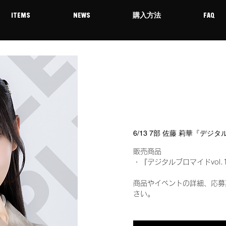
ITEMS
NEWS
購入方法
FAQ
6/13 7部 佐藤 莉華『デジ
販売商品
・『デジタルブロマイドvol.
商品やイベントの詳細、応募
さい。