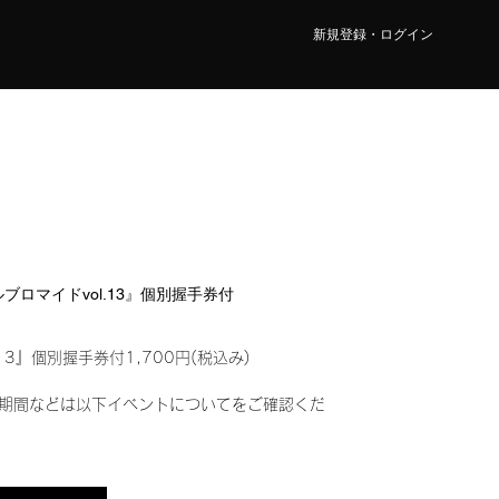
新規登録・ログイン
タルブロマイドvol.13』個別握手券付
13』個別握手券付1,700円(税込み)
期間などは以下イベントについてをご確認くだ